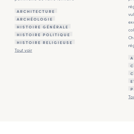
ré
ARCHITECTURE
vu
ARCHÉOLOGIE
ex
HISTOIRE GÉNÉRALE
co
HISTOIRE POLITIQUE
Ch
HISTOIRE RELIGIEUSE
ré
Tout voir
A
C
C
E
P
To