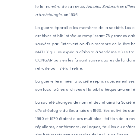
le 1er numéro de sa revue,
Annales Sedanaises d’hist
d’archéologie
, en 1936.
La guerre éparpilla les membres de la société. Les c
archives et bibliothèque remplissant 76 grandes cai
sauvées par l’intervention d’un membre de la 1ère he
MATHY qui les expédia d’abord à Vendôme où se trou
CONGAR puis en les faisant suivre auprès de lui dan
retraite où il s’était retiré.
La guerre terminée, la société repris rapidement ses
son local où les archives et la bibliothèque avaient 
La société changea de nom et devint ainsi la Société 
d’Archéologie du Sedanais en 1963. Ses activités da
1960 et 1970 étaient alors multiples : édition de la re
régulières, conférences, colloques, fouilles du châte
des bâtiments remarquables de la ville de Sedan…