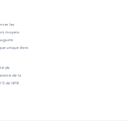
rver les
vers moyens
Auguste
rique unique dans
iré de
enaire de la
°5 de 1978.