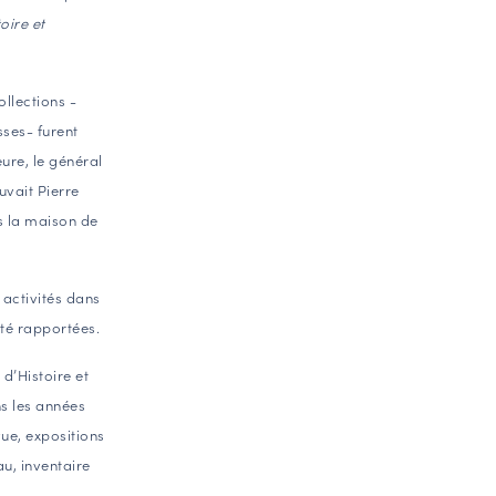
oire et
ollections -
sses- furent
ure, le général
vait Pierre
s la maison de
 activités dans
été rapportées.
d’Histoire et
ns les années
vue, expositions
au, inventaire