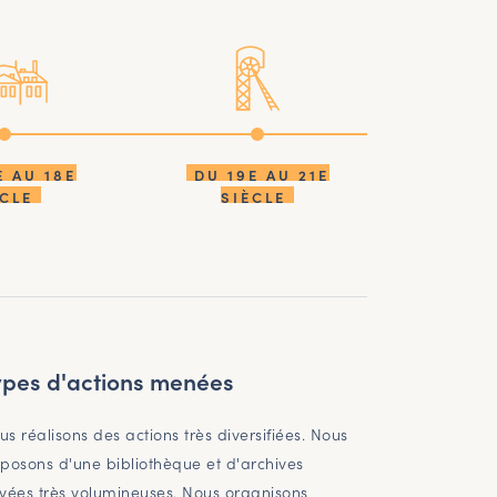
E AU 18E
DU 19E AU 21E
ÈCLE
SIÈCLE
ypes d'actions menées
us réalisons des actions très diversifiées. Nous
sposons d'une bibliothèque et d'archives
ivées très volumineuses. Nous organisons