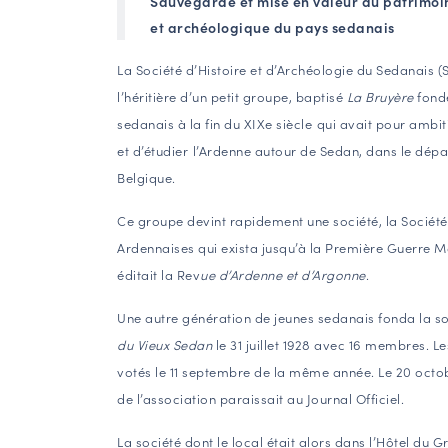
Sauvegarde et mise en valeur du patrimoi
et archéologique du pays sedanais
La Société d’Histoire et d’Archéologie du Sedanais (S
l’héritière d’un petit groupe, baptisé
La Bruyère
fond
sedanais à la fin du XIXe siècle
qui avait pour ambit
et d’étudier
l’Ardenne autour de Sedan, dans le dépa
Belgique.
Ce groupe devint rapidement une société, la Société
Ardennaises qui exista jusqu’à la Première Guerre M
éditait la Rev
ue d’Ardenne et d’Argonne
.
Une autre génération de jeunes sedanais fonda la s
du Vieux Sedan
le 31 juillet 1928 avec 16 membres. Le
votés le 11 septembre de la même année. Le 20 octob
de l’association paraissait au Journal Officiel.
La société dont le local était alors dans l’Hôtel du G