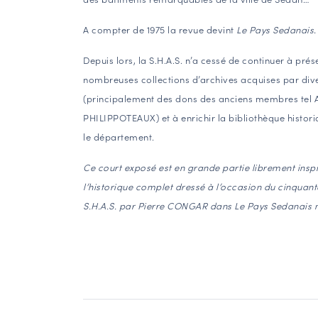
.
A compter de 1975 la revue devint
Le Pays Sedanais
Depuis lors, la S.H.A.S. n’a cessé
de continuer à prése
nombreuses collections d’archives acquises par di
(principalement des dons des anciens membres tel 
PHILIPPOTEAUX
) et à enrichir la bibliothèque histo
le département.
Ce court exposé est en grande partie librement insp
l’historique complet dressé à l’occasion du cinquant
S.H.A.S. par Pierre CONGAR dans Le Pays Sedanais n