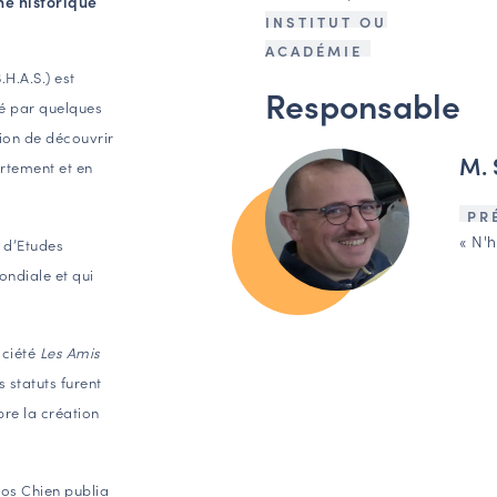
ne historique
INSTITUT OU
ACADÉMIE
.H.A.S.) est
Responsable
é par quelques
ion de découvrir
M. 
rtement et en
PR
« N'h
 d’Etudes
ondiale et qui
ociété
Les Amis
s statuts furent
re la création
ros Chien publia