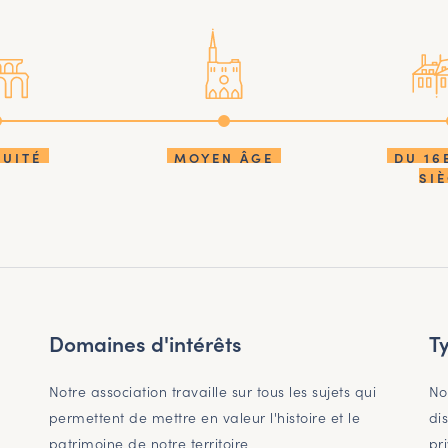
QUITÉ
MOYEN ÂGE
DU 16
SI
Domaines d'intérêts
T
Notre association travaille sur tous les sujets qui
No
s
permettent de mettre en valeur l'histoire et le
di
patrimoine de notre territoire
pr