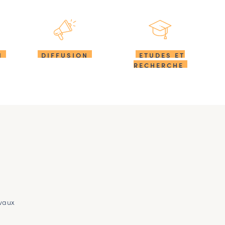
N
DIFFUSION
ETUDES ET
RECHERCHE
avaux