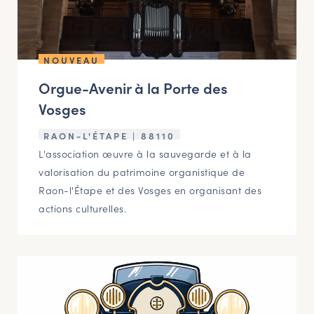
NAVIGATION FILTRÉE « ACTEURS »
NOUVEAU
PORTAIL CULTURE
Orgue-Avenir à la Porte des
Comité d'Histoire Régionale
Vosges
Service Inventaire et Patrimoines de la Région Grand Est
RAON-L'ÉTAPE | 88110
L'association œuvre à la sauvegarde et à la
VOUS ÊTES…
valorisation du patrimoine organistique de
Amateurs d’histoire et de patrimoine
Raon-l'Étape et des Vosges en organisant des
actions culturelles.
Responsables de structures
Étudiants & chercheurs