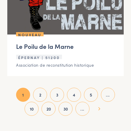
NOUVEAU
Le Poilu de la Marne
ÉPERNAY | 51200
Association de reconstitution historique
1
2
3
4
5
...
10
20
30
...
»