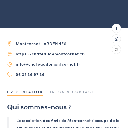
NAVIGATION FILTRÉE « ACTEURS »
PORTAIL CULTURE
Comité d'Histoire Régionale
Montcornet | ARDENNES
Service Inventaire et Patrimoines de la Région Grand Est
https://chateaudemontcornet.fr/
info@chateaudemontcornet.fr
VOUS ÊTES…
06 32 36 97 36
Amateurs d’histoire et de patrimoine
Responsables de structures
PRÉSENTATION
INFOS & CONTACT
Étudiants & chercheurs
Qui sommes-nous ?
L'association des Amis de Montcornet s'occupe de la
sauvegarde et de l'ouverture au public du Château