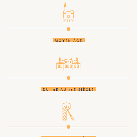
MOYEN ÂGE
DU 16E AU 18E SIÈCLE