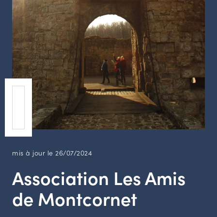
LES ACTIONS PHARES
CONTACT
Agenda
Annuaire
Ressources
OFFRES D’EMPLOI ET DE STAGE
BOURSE D’ÉCHANGE
mis à jour le 26/07/2024
OUTILS EN LIGNE
Association Les Amis
CARTES DES NAUDIN
de Montcornet
Espace acteurs