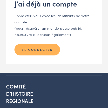
J’ai déjà un compte
NAVIGATION FILTRÉE « ACTEURS »
Connectez-vous avec les identifiants de votre
compte
PORTAIL CULTURE
(pour récupérer un mot de passe oublié,
Comité d'Histoire Régionale
poursuivre ci-dessous également)
Service Inventaire et Patrimoines de la Région Grand Est
SE CONNECTER
VOUS ÊTES…
Amateurs d’histoire et de patrimoine
Responsables de structures
Étudiants & chercheurs
COMITÉ
D’HISTOIRE
RÉGIONALE