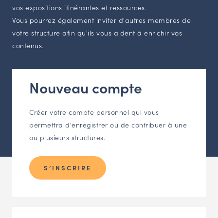
LES ACTIONS PHARES
vos expositions itinérantes et ressources.
CONTACT
Vous pourrez également inviter d'autres membres de
votre structure afin qu'ils vous aident à enrichir vos
Agenda
contenus.
Annuaire
Nouveau compte
Ressources
Créer votre compte personnel qui vous
permettra d'enregistrer ou de contribuer à une
OFFRES D’EMPLOI ET DE STAGE
ou plusieurs structures.
BOURSE D’ÉCHANGE
OUTILS EN LIGNE
S’INSCRIRE
CARTES DES NAUDIN
Espace acteurs