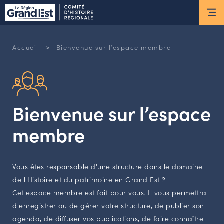
ESPACE MEMBRE
Actus
>
Accueil
Bienvenue sur l’espace membre
ACTUALITÉS DU MOMENT
RETOUR SUR LES DERNIÈRES
NEWSLETTERS
Bienvenue sur l’espace
INSCRIPTION À LA NEWSLETTER
membre
Nous connaître
Vous êtes responsable d'une structure dans le domaine
LES MISSIONS DU CHR
de l'Histoire et du patrimoine en Grand Est ?
L’ÉQUIPE DU CHR
Cet espace membre est fait pour vous. Il vous permettra
LE CONSEIL DES ASSOCIATIONS
d'enregistrer ou de gérer votre structure, de publier son
LE CONSEIL SCIENTIFIQUE
agenda, de diffuser vos publications, de faire connaître