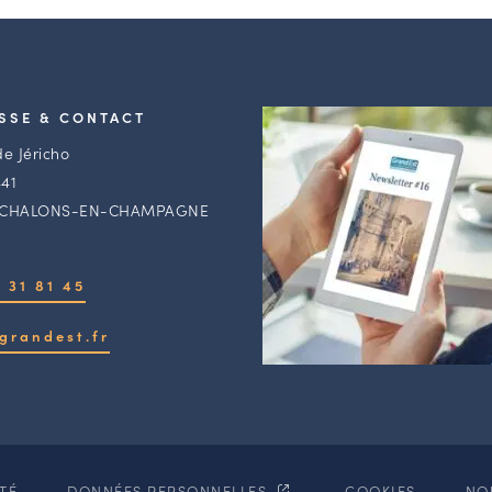
SSE & CONTACT
de Jéricho
41
 CHALONS-EN-CHAMPAGNE
 31 81 45
grandest.fr
ITÉ
DONNÉES PERSONNELLES
COOKIES
NO