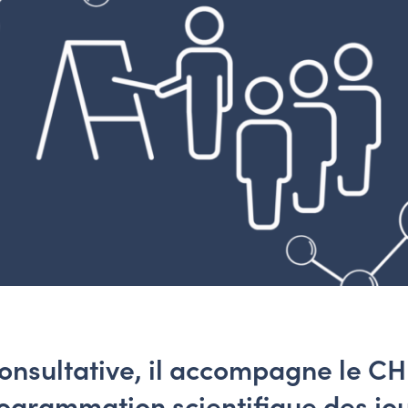
onsultative, il accompagne le C
rogrammation scientifique des jo