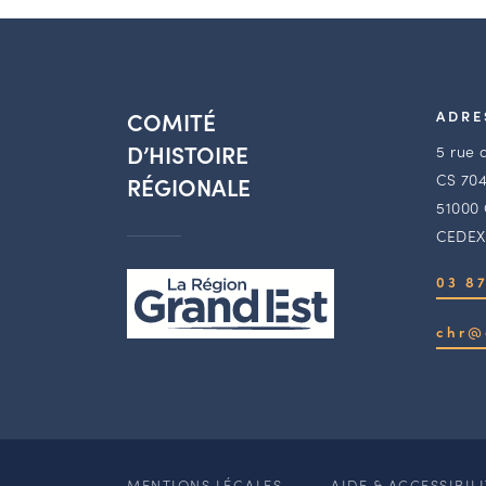
COMITÉ
ADRE
D’HISTOIRE
5 rue 
CS 704
RÉGIONALE
51000
CEDEX
03 87
chr@
MENTIONS LÉGALES
AIDE & ACCESSIBIL