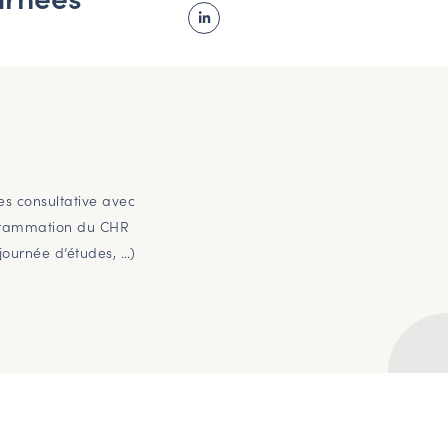
Linked In
es consultative avec
rogrammation du CHR
 journée d’études, …)