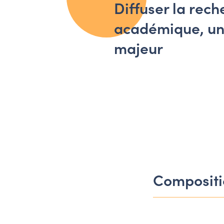
Diffuser la rec
académique, un
majeur
Compositi