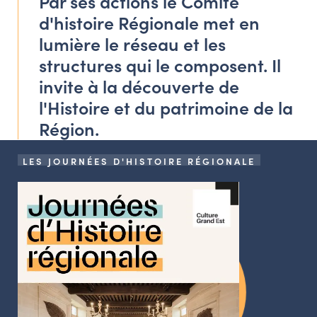
Par ses actions le Comité
LES ACTIONS PHARES
d'histoire Régionale met en
CONTACT
lumière le réseau et les
Agenda
structures qui le composent. Il
invite à la découverte de
l'Histoire et du patrimoine de la
Annuaire
Région.
Ressources
LES JOURNÉES D'HISTOIRE RÉGIONALE
OFFRES D’EMPLOI ET DE STAGE
BOURSE D’ÉCHANGE
OUTILS EN LIGNE
CARTES DES NAUDIN
Espace acteurs