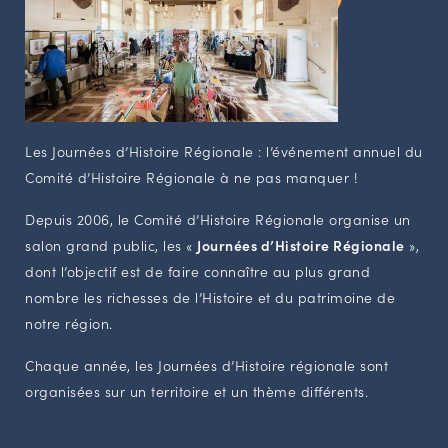
NAVIGATION FILTRÉE « ACTEURS »
PORTAIL CULTURE
Comité d'Histoire Régionale
Les Journées d’Histoire Régionale : l’événement annuel du
Service Inventaire et Patrimoines de la Région Grand Est
Comité d’Histoire Régionale à ne pas manquer !
Depuis 2006, le Comité d’Histoire Régionale organise un
VOUS ÊTES…
salon grand public, les «
Journées d’Histoire Régionale
»,
Amateurs d’histoire et de patrimoine
dont l’objectif est de faire connaître au plus grand
nombre les richesses de l’Histoire et du patrimoine de
Responsables de structures
notre région.
Étudiants & chercheurs
Chaque année, les Journées d’Histoire régionale sont
organisées sur un territoire et un thème différents.