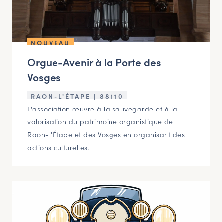
NAVIGATION FILTRÉE « ACTEURS »
NOUVEAU
PORTAIL CULTURE
Orgue-Avenir à la Porte des
Comité d'Histoire Régionale
Vosges
Service Inventaire et Patrimoines de la Région Grand Est
RAON-L'ÉTAPE | 88110
L'association œuvre à la sauvegarde et à la
VOUS ÊTES…
valorisation du patrimoine organistique de
Amateurs d’histoire et de patrimoine
Raon-l'Étape et des Vosges en organisant des
actions culturelles.
Responsables de structures
Étudiants & chercheurs