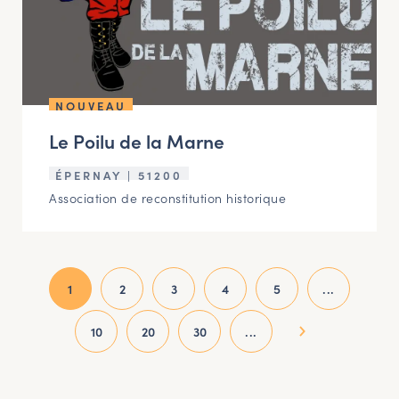
NOUVEAU
Le Poilu de la Marne
ÉPERNAY | 51200
Association de reconstitution historique
1
2
3
4
5
...
10
20
30
...
»