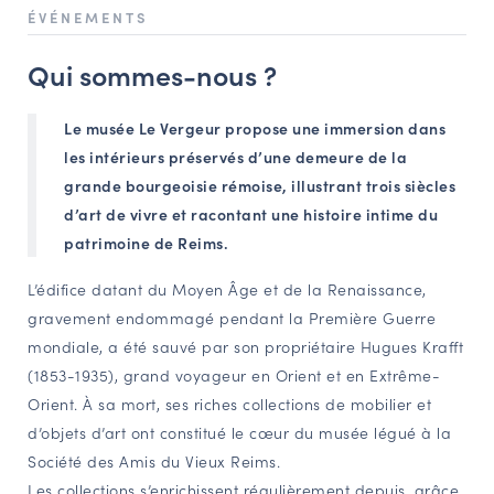
ÉVÉNEMENTS
NAVIGATION FILTRÉE « ACTEURS »
Qui sommes-nous ?
PORTAIL CULTURE
Le musée Le Vergeur propose une immersion dans
Comité d'Histoire Régionale
les intérieurs préservés d’une demeure de la
Service Inventaire et Patrimoines de la Région Grand Est
grande bourgeoisie rémoise, illustrant trois siècles
d’art de vivre et racontant une histoire intime du
patrimoine de Reims.
VOUS ÊTES…
L’édifice datant du Moyen Âge et de la Renaissance,
Amateurs d’histoire et de patrimoine
gravement endommagé pendant la Première Guerre
Responsables de structures
mondiale, a été sauvé par son propriétaire Hugues Krafft
Étudiants & chercheurs
(1853-1935), grand voyageur en Orient et en Extrême-
Orient. À sa mort, ses riches collections de mobilier et
d’objets d’art ont constitué le cœur du musée légué à la
Société des Amis du Vieux Reims.
Les collections s’enrichissent régulièrement depuis, grâce