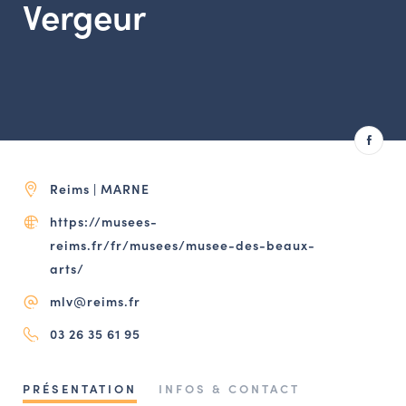
Vergeur
LES ACTIONS PHARES
CONTACT
Agenda
Annuaire
Ressources
Reims | MARNE
https://musees-
reims.fr/fr/musees/musee-des-beaux-
OFFRES D’EMPLOI ET DE STAGE
arts/
BOURSE D’ÉCHANGE
OUTILS EN LIGNE
mlv@reims.fr
CARTES DES NAUDIN
03 26 35 61 95
Espace acteurs
PRÉSENTATION
INFOS & CONTACT