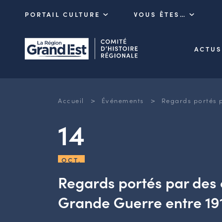
PORTAIL CULTURE
VOUS ÊTES…
ACTUS
>
>
Accueil
Événements
Regards portés p
14
OCT.
Regards portés par des 
Grande Guerre entre 191