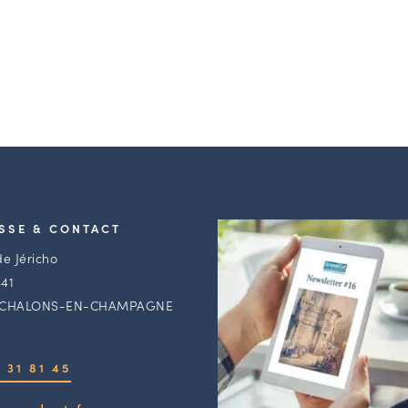
SSE & CONTACT
de Jéricho
41
 CHALONS-EN-CHAMPAGNE
 31 81 45