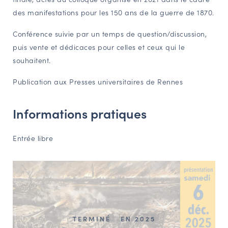
des manifestations pour les 150 ans de la guerre de 1870.
NAVIGATION FILTRÉE « ACTEURS »
Conférence suivie par un temps de question/discussion,
puis vente et dédicaces pour celles et ceux qui le
PORTAIL CULTURE
souhaitent.
Comité d'Histoire Régionale
Publication aux Presses universitaires de Rennes
Service Inventaire et Patrimoines de la Région Grand Est
Informations pratiques
VOUS ÊTES…
Amateurs d’histoire et de patrimoine
Entrée libre
Responsables de structures
Étudiants & chercheurs
TERMINÉ
EN 2025