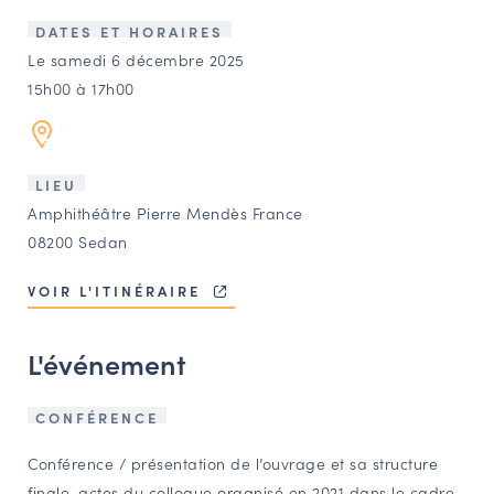
LES ACTIONS PHARES
DATES ET HORAIRES
CONTACT
Le samedi 6 décembre 2025
15h00 à 17h00
Agenda
Annuaire
LIEU
Amphithéâtre Pierre Mendès France
Ressources
08200 Sedan
VOIR L'ITINÉRAIRE
OFFRES D’EMPLOI ET DE STAGE
BOURSE D’ÉCHANGE
L'événement
OUTILS EN LIGNE
CARTES DES NAUDIN
CONFÉRENCE
Espace acteurs
Conférence / présentation de l’ouvrage et sa structure
finale, actes du colloque organisé en 2021 dans le cadre