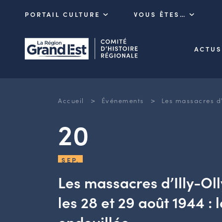
PORTAIL CULTURE
VOUS ÊTES…
ACTUS
>
>
Accueil
Événements
Les massacres d’I
20
SEP.
Les massacres d’Illy-Oll
les 28 et 29 août 1944 : 
endeuillée