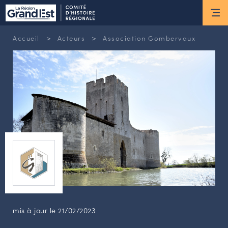
ESPACE MEMBRE
>
>
Accueil
Acteurs
Association Gombervaux
Actus
ACTUALITÉS DU MOMENT
RETOUR SUR LES DERNIÈRES
NEWSLETTERS
INSCRIPTION À LA NEWSLETTER
Nous connaître
LES MISSIONS DU CHR
L’ÉQUIPE DU CHR
LE CONSEIL DES ASSOCIATIONS
mis à jour le 21/02/2023
LE CONSEIL SCIENTIFIQUE