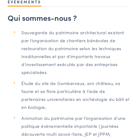
ÉVÉNEMENTS
NAVIGATION FILTRÉE « ACTEURS »
Qui sommes-nous ?
PORTAIL CULTURE
Sauvegarde du patrimoine architectural existant
par l’organisation de chantiers bénévoles de
Comité d'Histoire Régionale
restauration du patrimoine selon les techniques
Service Inventaire et Patrimoines de la Région Grand Est
traditionnelles et par d’importants travaux
d’investissement exécutés par des entreprises
spécialisées.
VOUS ÊTES…
Amateurs d’histoire et de patrimoine
Étude du site de Gombervaux, son château, sa
faune et sa flore particulière à l’aide de
Responsables de structures
partenaires universitaires en archéologie du bâti et
Étudiants & chercheurs
en biologie,
Animation du patrimoine par l’organisation d’une
politique événementielle importante (journées
découverte multi savoir-faire, JEP et JPPM,