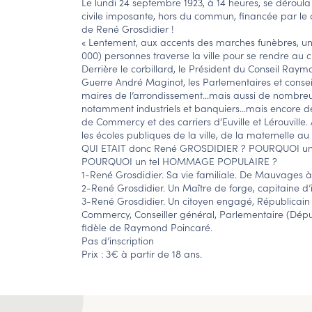
Le lundi 24 septembre 1923, à 14 heures, se déro
civile imposante, hors du commun, financée par le c
de René Grosdidier !
« Lentement, aux accents des marches funèbres, un 
000) personnes traverse la ville pour se rendre au c
Derrière le corbillard, le Président du Conseil Raym
Guerre André Maginot, les Parlementaires et consei
maires de l’arrondissement…mais aussi de nombreus
notamment industriels et banquiers…mais encore de
de Commercy et des carriers d’Euville et Lérouville. 
les écoles publiques de la ville, de la maternelle au 
QUI ETAIT donc René GROSDIDIER ? POURQUOI u
POURQUOI un tel HOMMAGE POPULAIRE ?
1-René Grosdidier. Sa vie familiale. De Mauvages
2-René Grosdidier. Un Maître de forge, capitaine d’i
3-René Grosdidier. Un citoyen engagé, Républicain e
Commercy, Conseiller général, Parlementaire (Déput
fidèle de Raymond Poincaré.
Pas d’inscription
Prix : 3€ à partir de 18 ans.