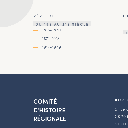
PÉRIODE
T
DU 19E AU 21E SIÈCLE
1816-1870
D
1871-1913
1914-1949
COMITÉ
ADRE
D’HISTOIRE
5 rue 
CS 704
RÉGIONALE
51000