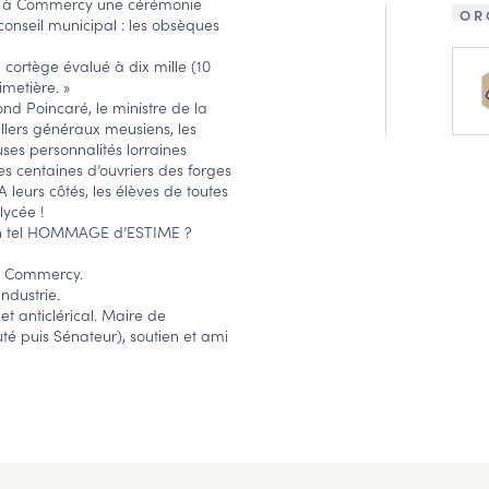
ula à Commercy une cérémonie
OR
onseil municipal : les obsèques
cortège évalué à dix mille (10
imetière. »
ond Poincaré, le ministre de la
llers généraux meusiens, les
es personnalités lorraines
s centaines d’ouvriers des forges
A leurs côtés, les élèves de toutes
lycée !
n tel HOMMAGE d’ESTIME ?
 à Commercy.
ndustrie.
t anticlérical. Maire de
é puis Sénateur), soutien et ami