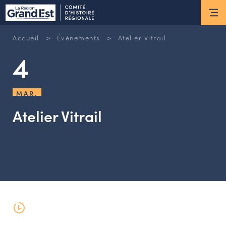
ESPACE MEMBRE
>
>
Accueil
Événements
Atelier Vitrail
Actus
4
ACTUALITÉS DU MOMENT
RETOUR SUR LES DERNIÈRES
MAR.
NEWSLETTERS
Atelier Vitrail
INSCRIPTION À LA NEWSLETTER
Nous connaître
LES MISSIONS DU CHR
L’ÉQUIPE DU CHR
LE CONSEIL DES ASSOCIATIONS
LE CONSEIL SCIENTIFIQUE