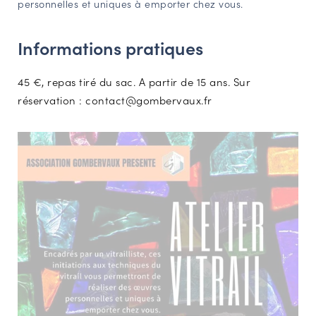
personnelles et uniques à emporter chez vous.
NAVIGATION FILTRÉE « ACTEURS »
Informations pratiques
PORTAIL CULTURE
45 €, repas tiré du sac. A partir de 15 ans. Sur
Comité d'Histoire Régionale
réservation : contact@gombervaux.fr
Service Inventaire et Patrimoines de la Région Grand Est
VOUS ÊTES…
Amateurs d’histoire et de patrimoine
Responsables de structures
Étudiants & chercheurs