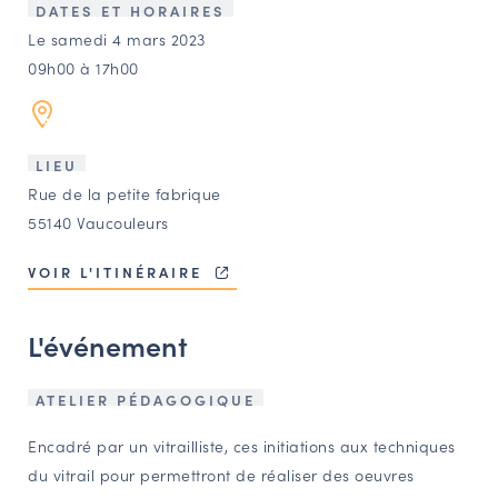
LES ACTIONS PHARES
DATES ET HORAIRES
Le samedi 4 mars 2023
CONTACT
09h00 à 17h00
Agenda
Annuaire
LIEU
Rue de la petite fabrique
55140 Vaucouleurs
Ressources
VOIR L'ITINÉRAIRE
OFFRES D’EMPLOI ET DE STAGE
L'événement
BOURSE D’ÉCHANGE
OUTILS EN LIGNE
CARTES DES NAUDIN
ATELIER PÉDAGOGIQUE
Encadré par un vitrailliste, ces initiations aux techniques
Espace acteurs
du vitrail pour permettront de réaliser des oeuvres