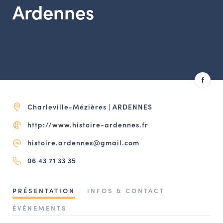
Ardennes
LES ACTIONS PHARES
CONTACT
Agenda
Annuaire
Ressources
Charleville-Mézières | ARDENNES
http://www.histoire-ardennes.fr
OFFRES D’EMPLOI ET DE STAGE
histoire.ardennes@gmail.com
BOURSE D’ÉCHANGE
06 43 71 33 35
OUTILS EN LIGNE
CARTES DES NAUDIN
PRÉSENTATION
INFOS & CONTACT
Espace acteurs
ÉVÉNEMENTS