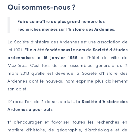
Qui sommes-nous ?
NAVIGATION FILTRÉE « ACTEURS »
Faire connaître au plus grand nombre les
recherches menées sur l'histoire des Ardennes.
PORTAIL CULTURE
Comité d'Histoire Régionale
La Société d’histoire des Ardennes est une association de
loi 1901.
Elle a été fondée sous le nom de Société d’études
Service Inventaire et Patrimoines de la Région Grand Est
ardennaises le 16 janvier 1955
à l’hôtel de ville de
Mézières. C’est lors de son assemblée générale du 2
VOUS ÊTES…
mars 2013 qu’elle est devenue la Société d’histoire des
Ardennes dont le nouveau nom exprime plus clairement
Amateurs d’histoire et de patrimoine
son objet.
Responsables de structures
Étudiants & chercheurs
D’après l’article 2 de ses statuts,
la Société d’histoire des
Ardennes a pour buts:
1°
d’encourager et favoriser toutes les recherches en
matière d’histoire, de géographie, d’archéologie et de