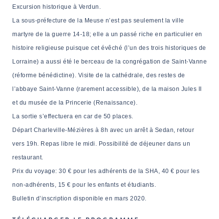
Excursion historique à Verdun.
NAVIGATION FILTRÉE « ACTEURS »
La sous-préfecture de la Meuse n’est pas seulement la ville
martyre de la guerre 14-18
; elle a un passé riche en particulier en
histoire religieuse
puisque cet évêché (l’un des trois historiques de
PORTAIL CULTURE
Lorraine) a aussi été le berceau de la congrégation de Saint-Vanne
Comité d'Histoire Régionale
(réforme bénédictine). Visite de la cathédrale, des restes de
Service Inventaire et Patrimoines de la Région Grand Est
l’abbaye Saint-Vanne (rarement accessible), de la maison Jules II
et du musée de la Princerie (Renaissance).
VOUS ÊTES…
La sortie s’effectuera en car de 50 places.
Départ Charleville-Mézières à 8h avec un arrêt à Sedan, retour
Amateurs d’histoire et de patrimoine
vers 19h. Repas libre le midi. Possibilité de déjeuner dans un
Responsables de structures
restaurant.
Étudiants & chercheurs
Prix du voyage
: 30
€
pour les adhérents de la SHA, 40
€
pour les
non-adhérents, 15
€
pour les enfants et étudiants.
Bulletin d’inscription disponible en mars 2020.