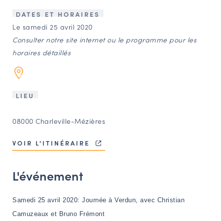
LES ACTIONS PHARES
DATES ET HORAIRES
CONTACT
Le samedi 25 avril 2020
Consulter notre site internet ou le programme pour les
Agenda
horaires détaillés
Annuaire
LIEU
Ressources
08000 Charleville-Mézières
OFFRES D’EMPLOI ET DE STAGE
VOIR L'ITINÉRAIRE
BOURSE D’ÉCHANGE
OUTILS EN LIGNE
L'événement
CARTES DES NAUDIN
Espace acteurs
Samedi 25 avril 2020
:
Journée à Verdun, avec Christian
Camuzeaux et Bruno Frémont