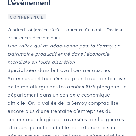
L'événement
NAVIGATION FILTRÉE « ACTEURS »
CONFÉRENCE
Vendredi 24 janvier 2020 – Laurence Coutant – Docteur
PORTAIL CULTURE
en sciences économiques
Comité d'Histoire Régionale
Une vallée qui ne déboulonne pas: la Semoy, un
Service Inventaire et Patrimoines de la Région Grand Est
patrimoine productif entré dans l’économie
mondiale en toute discrétion
Spécialisées dans le travail des métaux, les
VOUS ÊTES…
Ardennes sont touchées de plein fouet par la crise
Amateurs d’histoire et de patrimoine
de la métallurgie dès les années 1975 plongeant le
Responsables de structures
département dans un contexte économique
Étudiants & chercheurs
difficile. Or, la vallée de la Semoy comptabilise
encore plus d’une trentaine d’entreprises du
secteur métallurgique. Traversées par les guerres
et crises qui ont conduit le département à son
déclin, ces entreprises font preuve d’une vitalité à