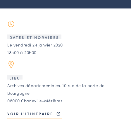
LES ACTIONS PHARES
CONTACT
Agenda
DATES ET HORAIRES
Annuaire
Le vendredi 24 janvier 2020
18h00 à 20h00
Ressources
LIEU
OFFRES D’EMPLOI ET DE STAGE
Archives départementales. 10 rue de la porte de
BOURSE D’ÉCHANGE
Bourgogne
OUTILS EN LIGNE
08000 Charleville-Mézières
CARTES DES NAUDIN
VOIR L'ITINÉRAIRE
Espace acteurs