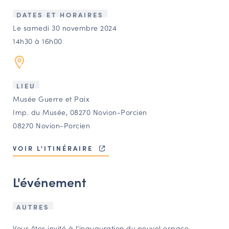
LES ACTIONS PHARES
DATES ET HORAIRES
CONTACT
Le samedi 30 novembre 2024
14h30 à 16h00
Agenda
Annuaire
LIEU
Musée Guerre et Paix
Ressources
Imp. du Musée, 08270 Novion-Porcien
08270 Novion-Porcien
OFFRES D’EMPLOI ET DE STAGE
VOIR L'ITINÉRAIRE
BOURSE D’ÉCHANGE
OUTILS EN LIGNE
L'événement
CARTES DES NAUDIN
Espace acteurs
AUTRES
Vous êtes invité à l’inauguration du nouvel espace