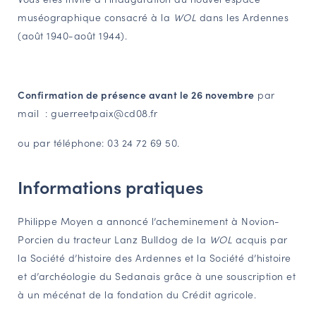
muséographique consacré à la
WOL
dans les Ardennes
NAVIGATION FILTRÉE « ACTEURS »
(août 1940-août 1944).
PORTAIL CULTURE
Confirmation de présence avant le 26 novembre
par
Comité d'Histoire Régionale
mail :
guerreetpaix@cd08.fr
Service Inventaire et Patrimoines de la Région Grand Est
ou par téléphone: 03 24 72 69 50.
VOUS ÊTES…
Informations pratiques
Amateurs d’histoire et de patrimoine
Responsables de structures
Philippe Moyen a annoncé l’acheminement à Novion-
Étudiants & chercheurs
Porcien du tracteur Lanz Bulldog de la
WOL
acquis par
la Société d’histoire des Ardennes et la Société d’histoire
et d’archéologie du Sedanais grâce à une souscription et
à un mécénat de la fondation du Crédit agricole.