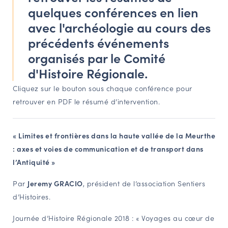
LES ACTIONS PHARES
quelques conférences en lien
CONTACT
avec l'archéologie au cours des
précédents événements
Agenda
organisés par le Comité
d'Histoire Régionale.
Annuaire
Cliquez sur le bouton sous chaque conférence pour
retrouver en PDF le résumé d’intervention.
Ressources
« Limites et frontières dans la haute vallée de la Meurthe
OFFRES D’EMPLOI ET DE STAGE
: axes et voies de communication et de transport dans
BOURSE D’ÉCHANGE
l’Antiquité »
OUTILS EN LIGNE
CARTES DES NAUDIN
Par
Jeremy GRACIO
, président de l’association Sentiers
d’Histoires.
Espace acteurs
Journée d’Histoire Régionale 2018 : « Voyages au cœur de