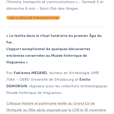
l’Histoire, transports et communications » – Samedi 5 et
NAVIGATION FILTRÉE « ACTEURS »
dimanche 6 mai – Saint-Dié-des-Vosges.
LIRE LE RÉSUMÉ D’INTERVENTION
PORTAIL CULTURE
Comité d'Histoire Régionale
« Le textile dans le rituel funéraire du premier Âge du
Fer.
Service Inventaire et Patrimoines de la Région Grand Est
L’apport exceptionnel de quelques découvertes
anciennes conservées au Musée historique de
VOUS ÊTES…
Haguenau »
Amateurs d’histoire et de patrimoine
Par
Fabienne MEDARD
, docteur en Archéologie UMR
Responsables de structures
7044 – CNRS-Université de Strasbourg et
Émilie
Étudiants & chercheurs
DEMONGIN
, régisseur pour les collections archéologiques
Musée historique de Haguenau.
Colloque Histoire et patrimoine textile du Grand Est de
l’Antiquité au XXIe siècle organisé par le CHR le 30 novembre