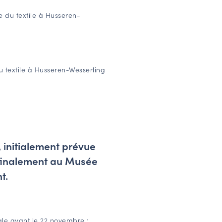
 du textile à Husseren-
textile à Husseren-Wesserling
 initialement prévue
 finalement au Musée
t.
ale avant le 22 novembre :