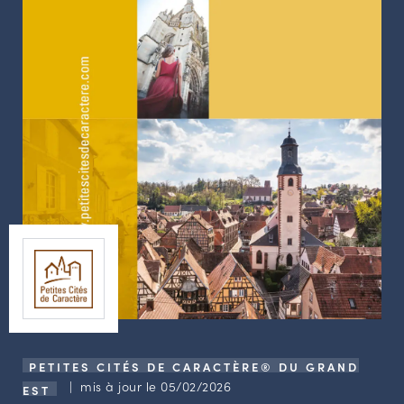
LES ACTIONS PHARES
CONTACT
Agenda
Annuaire
Ressources
OFFRES D’EMPLOI ET DE STAGE
BOURSE D’ÉCHANGE
OUTILS EN LIGNE
CARTES DES NAUDIN
Espace acteurs
PETITES CITÉS DE CARACTÈRE® DU GRAND
| mis à jour le 05/02/2026
EST