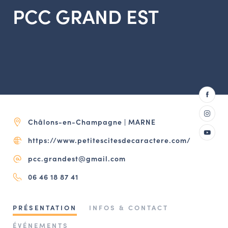
PCC GRAND EST
NAVIGATION FILTRÉE « ACTEURS »
PORTAIL CULTURE
Comité d'Histoire Régionale
Service Inventaire et Patrimoines de la Région Grand Est
VOUS ÊTES…
Châlons-en-Champagne | MARNE
Amateurs d’histoire et de patrimoine
https://www.petitescitesdecaractere.com/
Responsables de structures
pcc.grandest@gmail.com
Étudiants & chercheurs
06 46 18 87 41
PRÉSENTATION
INFOS & CONTACT
ÉVÉNEMENTS