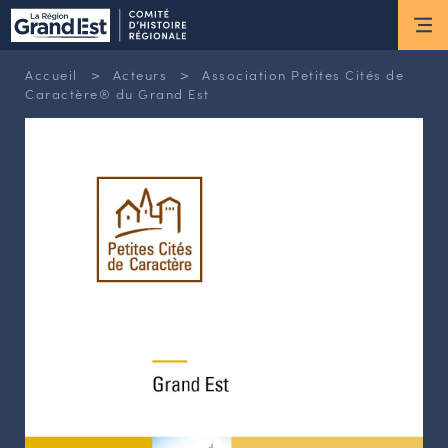
ESPACE MEMBRE
>
>
Accueil
Acteurs
Association Petites Cités de
Actus
Caractère® du Grand Est
ACTUALITÉS DU MOMENT
RETOUR SUR LES DERNIÈRES
NEWSLETTERS
INSCRIPTION À LA NEWSLETTER
Nous connaître
LES MISSIONS DU CHR
L’ÉQUIPE DU CHR
LE CONSEIL DES ASSOCIATIONS
LE CONSEIL SCIENTIFIQUE