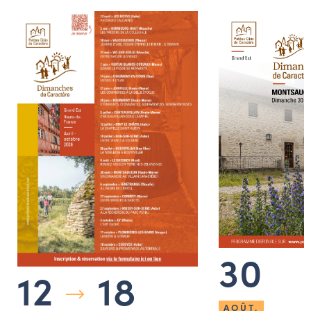
30
12
18
AOÛT.