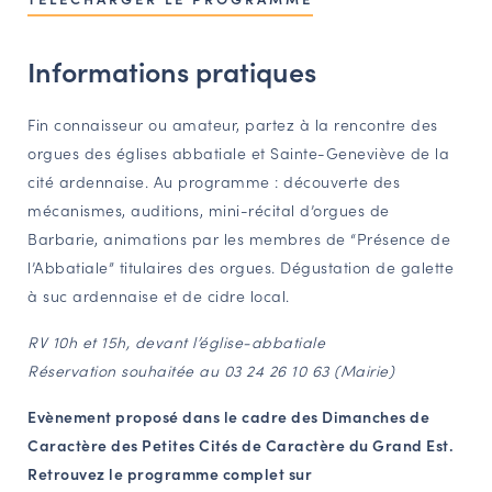
NAVIGATION FILTRÉE « ACTEURS »
Informations pratiques
PORTAIL CULTURE
Fin connaisseur ou amateur, partez à la rencontre des
Comité d'Histoire Régionale
orgues des églises abbatiale et Sainte-Geneviève de la
cité ardennaise. Au programme : découverte des
Service Inventaire et Patrimoines de la Région Grand Est
mécanismes, auditions, mini-récital d’orgues de
Barbarie, animations par les membres de “Présence de
VOUS ÊTES…
l’Abbatiale” titulaires des orgues. Dégustation de galette
à suc ardennaise et de cidre local.
Amateurs d’histoire et de patrimoine
Responsables de structures
RV 10h et 15h, devant l’église-abbatiale
Étudiants & chercheurs
Réservation souhaitée au 03 24 26 10 63 (Mairie)
Evènement proposé dans le cadre des Dimanches de
Caractère des Petites Cités de Caractère du Grand Est.
Retrouvez le programme complet sur