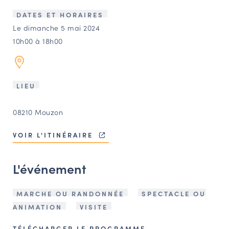
LES ACTIONS PHARES
DATES ET HORAIRES
CONTACT
Le dimanche 5 mai 2024
10h00 à 18h00
Agenda
Annuaire
LIEU
Ressources
08210 Mouzon
VOIR L'ITINÉRAIRE
OFFRES D’EMPLOI ET DE STAGE
BOURSE D’ÉCHANGE
L'événement
OUTILS EN LIGNE
CARTES DES NAUDIN
MARCHE OU RANDONNÉE
SPECTACLE OU
Espace acteurs
ANIMATION
VISITE
TÉLÉCHARGER LE PROGRAMME