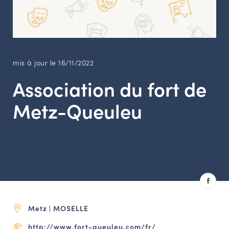
LES ACTIONS PHARES
CONTACT
Agenda
mis à jour le 16/11/2022
Annuaire
Association du fort de
Metz-Queuleu
Ressources
OFFRES D’EMPLOI ET DE STAGE
BOURSE D’ÉCHANGE
OUTILS EN LIGNE
CARTES DES NAUDIN
Espace acteurs
Metz | MOSELLE
http://www.fort-queuleu.com/fr/