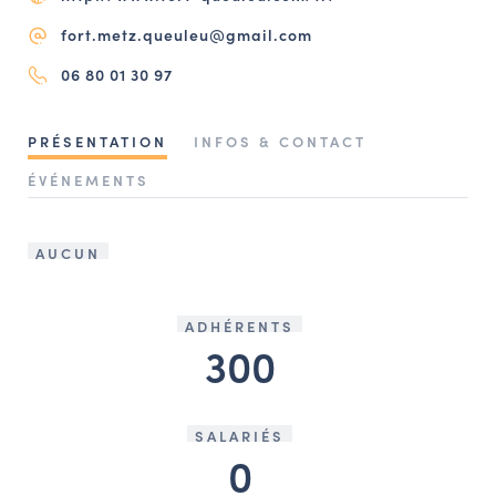
NAVIGATION FILTRÉE « ACTEURS »
fort.metz.queuleu@gmail.com
06 80 01 30 97
PORTAIL CULTURE
PRÉSENTATION
INFOS & CONTACT
Comité d'Histoire Régionale
ÉVÉNEMENTS
Service Inventaire et Patrimoines de la Région Grand Est
AUCUN
VOUS ÊTES…
Amateurs d’histoire et de patrimoine
ADHÉRENTS
Responsables de structures
300
Étudiants & chercheurs
SALARIÉS
0