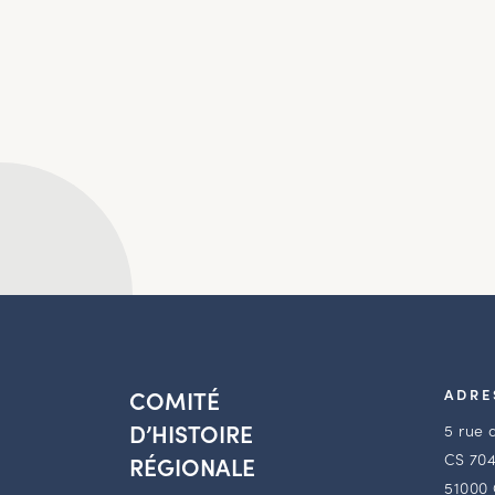
COMITÉ
ADRE
D’HISTOIRE
5 rue 
CS 704
RÉGIONALE
51000