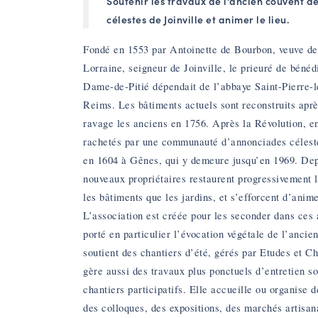
Soutenir les travaux de l'ancien couvent 
célestes de Joinville et animer le lieu.
Fondé en 1553 par Antoinette de Bourbon, veuve d
Lorraine, seigneur de Joinville, le prieuré de bénéd
Dame-de-Pitié dépendait de l’abbaye Saint-Pierre-
Reims. Les bâtiments actuels sont reconstruits aprè
ravage les anciens en 1756. Après la Révolution, en
rachetés par une communauté d’annonciades céleste
en 1604 à Gênes, qui y demeure jusqu’en 1969. Dep
nouveaux propriétaires restaurent progressivement 
les bâtiments que les jardins, et s’efforcent d’anime
L’association est créée pour les seconder dans ces 
porté en particulier l’évocation végétale de l’ancien
soutient des chantiers d’été, gérés par Etudes et Ch
gère aussi des travaux plus ponctuels d’entretien s
chantiers participatifs. Elle accueille ou organise 
des colloques, des expositions, des marchés artis