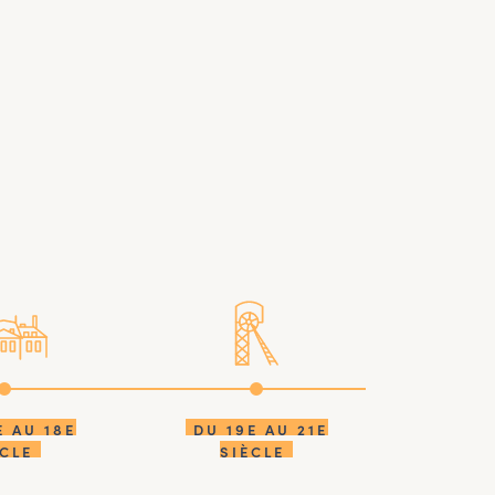
E AU 18E
DU 19E AU 21E
ÈCLE
SIÈCLE