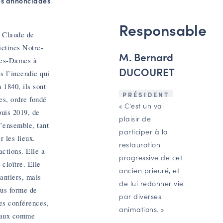
des annonciades
Responsable
e Claude de
ictines Notre-
M. Bernard
les-Dames à
DUCOURET
s l’incendie qui
 1840, ils sont
PRÉSIDENT
s, ordre fondé
« C'est un vai
uis 2019, de
plaisir de
l’ensemble, tant
participer à la
r les lieux.
restauration
actions. Elle a
progressive de cet
 cloître. Elle
ancien prieuré, et
antiers, mais
de lui redonner vie
ous forme de
par diverses
des conférences,
animations. »
anaux comme