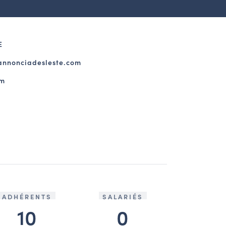
E
annonciadesleste.com
om
ADHÉRENTS
SALARIÉS
10
0