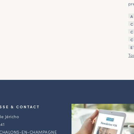
pr
A
C
C
C
E
To
SSE & CONTACT
de Jéricho
41
 CHALONS-EN-CHAMPAGNE