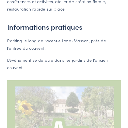
conférences et activités, atelier de création florale,
NAVIGATION FILTRÉE « ACTEURS »
restauration rapide sur place
Informations pratiques
PORTAIL CULTURE
Comité d'Histoire Régionale
Parking le long de l’avenue Irma-Masson, près de
Service Inventaire et Patrimoines de la Région Grand Est
l’entrée du couvent.
L’événement se déroule dans les jardins de l’ancien
couvent.
VOUS ÊTES…
Amateurs d’histoire et de patrimoine
Responsables de structures
Étudiants & chercheurs