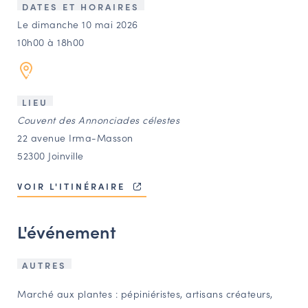
LES ACTIONS PHARES
DATES ET HORAIRES
Le dimanche 10 mai 2026
CONTACT
10h00 à 18h00
Agenda
Annuaire
LIEU
Couvent des Annonciades célestes
22 avenue Irma-Masson
Ressources
52300 Joinville
VOIR L'ITINÉRAIRE
OFFRES D’EMPLOI ET DE STAGE
BOURSE D’ÉCHANGE
L'événement
OUTILS EN LIGNE
CARTES DES NAUDIN
AUTRES
Espace acteurs
Marché aux plantes : pépiniéristes, artisans créateurs,