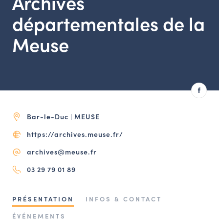
Archives
LES ACTIONS PHARES
départementales de la
CONTACT
Meuse
Agenda
Annuaire
Ressources
Bar-le-Duc | MEUSE
https://archives.meuse.fr/
OFFRES D’EMPLOI ET DE STAGE
BOURSE D’ÉCHANGE
archives@meuse.fr
OUTILS EN LIGNE
03 29 79 01 89
CARTES DES NAUDIN
Espace acteurs
PRÉSENTATION
INFOS & CONTACT
ÉVÉNEMENTS