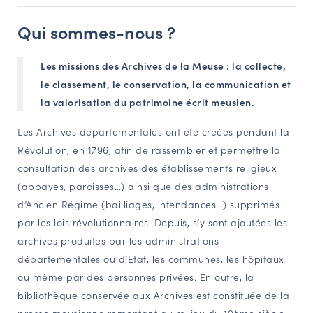
NAVIGATION FILTRÉE « ACTEURS »
Qui sommes-nous ?
Les missions des Archives de la Meuse : la collecte,
PORTAIL CULTURE
le classement, le conservation, la communication et
Comité d'Histoire Régionale
la valorisation du patrimoine écrit meusien.
Service Inventaire et Patrimoines de la Région Grand Est
Les Archives départementales ont été créées pendant la
Révolution, en 1796, afin de rassembler et permettre la
VOUS ÊTES…
consultation des archives des établissements religieux
(abbayes, paroisses…) ainsi que des administrations
Amateurs d’histoire et de patrimoine
d’Ancien Régime (bailliages, intendances…) supprimés
Responsables de structures
par les lois révolutionnaires. Depuis, s’y sont ajoutées les
Étudiants & chercheurs
archives produites par les administrations
départementales ou d’Etat, les communes, les hôpitaux
ou même par des personnes privées. En outre, la
bibliothèque conservée aux Archives est constituée de la