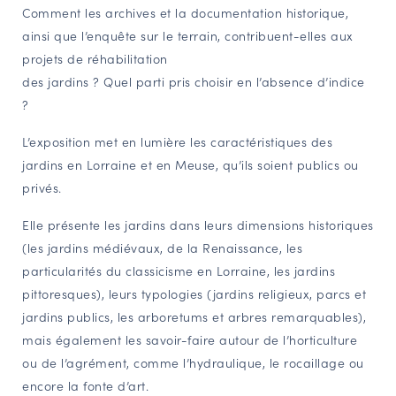
Comment les archives et la documentation historique,
NAVIGATION FILTRÉE « ACTEURS »
ainsi que l’enquête sur le terrain, contribuent-elles aux
projets de réhabilitation
des jardins ? Quel parti pris choisir en l’absence d’indice
PORTAIL CULTURE
?
Comité d'Histoire Régionale
L’exposition met en lumière les caractéristiques des
Service Inventaire et Patrimoines de la Région Grand Est
jardins en Lorraine et en Meuse, qu’ils soient publics ou
privés.
VOUS ÊTES…
Elle présente les jardins dans leurs dimensions historiques
Amateurs d’histoire et de patrimoine
(les jardins médiévaux, de la Renaissance, les
Responsables de structures
particularités du classicisme en Lorraine, les jardins
Étudiants & chercheurs
pittoresques), leurs typologies (jardins religieux, parcs et
jardins publics, les arboretums et arbres remarquables),
mais également les savoir-faire autour de l’horticulture
ou de l’agrément, comme l’hydraulique, le rocaillage ou
encore la fonte d’art.