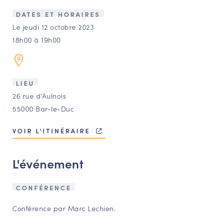
LES ACTIONS PHARES
DATES ET HORAIRES
CONTACT
Le jeudi 12 octobre 2023
18h00 à 19h00
Agenda
Annuaire
LIEU
26 rue d'Aulnois
Ressources
55000 Bar-le-Duc
VOIR L'ITINÉRAIRE
OFFRES D’EMPLOI ET DE STAGE
BOURSE D’ÉCHANGE
L'événement
OUTILS EN LIGNE
CARTES DES NAUDIN
CONFÉRENCE
Espace acteurs
Conférence par Marc Lechien.