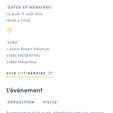
LES ACTIONS PHARES
DATES ET HORAIRES
CONTACT
Le jeudi 15 août 2024
16h00 à 17h00
Agenda
Annuaire
LIEU
1, place Robert Schuman
Ressources
57960 MEISENTHAL
57960 Meisenthal
OFFRES D’EMPLOI ET DE STAGE
VOIR L'ITINÉRAIRE
BOURSE D’ÉCHANGE
OUTILS EN LIGNE
L'événement
CARTES DES NAUDIN
Espace acteurs
EXPOSITION
VISITE
Accompagnés d’un guide, déambulez dans les espaces