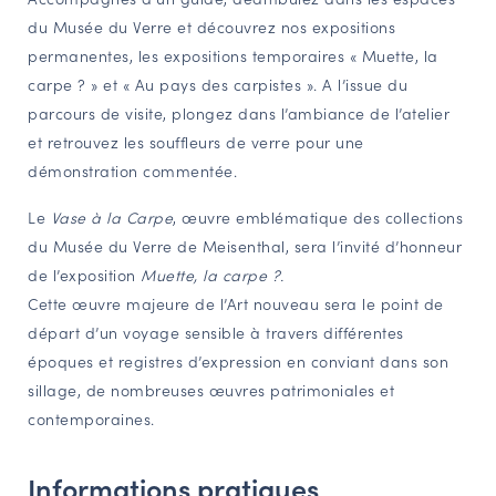
du Musée du Verre et découvrez nos expositions
NAVIGATION FILTRÉE « ACTEURS »
permanentes, les expositions temporaires « Muette, la
carpe ? » et « Au pays des carpistes ». A l’issue du
parcours de visite, plongez dans l’ambiance de l’atelier
PORTAIL CULTURE
et retrouvez les souffleurs de verre pour une
Comité d'Histoire Régionale
démonstration commentée.
Service Inventaire et Patrimoines de la Région Grand Est
Le
Vase à la Carpe
, œuvre emblématique des collections
du Musée du Verre de Meisenthal, sera l’invité d’honneur
VOUS ÊTES…
de l’exposition
Muette, la carpe ?.
Amateurs d’histoire et de patrimoine
Cette œuvre majeure de l’Art nouveau sera le point de
départ d’un voyage sensible à travers différentes
Responsables de structures
époques et registres d’expression en conviant dans son
Étudiants & chercheurs
sillage, de nombreuses œuvres patrimoniales et
contemporaines.
Informations pratiques