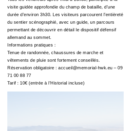
visite guidée approfondie du champ de bataille, d’une
NAVIGATION FILTRÉE « ACTEURS »
durée d’environ 3h30. Les visiteurs parcourent l’entièreté
du sentier scénographié, avec un guide, un parcours
permettant de découvrir en détail le dispositif défensif
PORTAIL CULTURE
allemand au sommet.
Comité d'Histoire Régionale
Informations pratiques :
Service Inventaire et Patrimoines de la Région Grand Est
Tenue de randonnée, chaussures de marche et
vêtements de pluie sont fortement conseillés.
Réservation obligatoire : accueil@memorial-hwk.eu – 09
VOUS ÊTES…
71 00 88 77
Amateurs d’histoire et de patrimoine
Tarif : 10€ (entrée à l’Historial incluse)
Responsables de structures
Étudiants & chercheurs