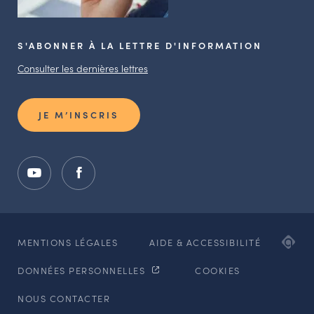
S'ABONNER À LA LETTRE D'INFORMATION
Consulter les dernières lettres
JE M’INSCRIS
ADI
MENTIONS LÉGALES
AIDE & ACCESSIBILITÉ
AG
DONNÉES PERSONNELLES
COOKIES
WE
ET
NOUS CONTACTER
MO