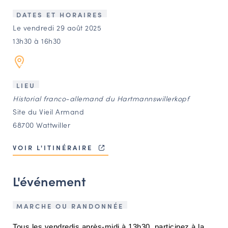
LES ACTIONS PHARES
DATES ET HORAIRES
CONTACT
Le vendredi 29 août 2025
13h30 à 16h30
Agenda
Annuaire
LIEU
Historial franco-allemand du Hartmannswillerkopf
Ressources
Site du Vieil Armand
68700 Wattwiller
OFFRES D’EMPLOI ET DE STAGE
VOIR L'ITINÉRAIRE
BOURSE D’ÉCHANGE
OUTILS EN LIGNE
L'événement
CARTES DES NAUDIN
Espace acteurs
MARCHE OU RANDONNÉE
Tous les vendredis après-midi à 13h30, participez à la