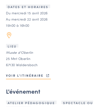
LES ACTIONS PHARES
DATES ET HORAIRES
CONTACT
Du mercredi 15 avril 2026
Au mercredi 22 avril 2026
Agenda
15h00 à 16h00
Annuaire
LIEU
Ressources
Musée d'Oberlin
25 Mnt Oberlin
67130 Waldersbach
OFFRES D’EMPLOI ET DE STAGE
BOURSE D’ÉCHANGE
VOIR L'ITINÉRAIRE
OUTILS EN LIGNE
CARTES DES NAUDIN
L'événement
Espace acteurs
ATELIER PÉDAGOGIQUE
SPECTACLE OU