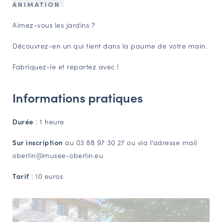
ANIMATION
NAVIGATION FILTRÉE « ACTEURS »
Aimez-vous les jardins ?
Découvrez-en un qui tient dans la paume de votre main.
PORTAIL CULTURE
Fabriquez-le et repartez avec !
Comité d'Histoire Régionale
Service Inventaire et Patrimoines de la Région Grand Est
Informations pratiques
VOUS ÊTES…
Durée
: 1 heure
Amateurs d’histoire et de patrimoine
Sur inscription
au 03 88 97 30 27 ou via l’adresse mail
Responsables de structures
oberlin@musee-oberlin.eu
Étudiants & chercheurs
Tarif
: 10 euros