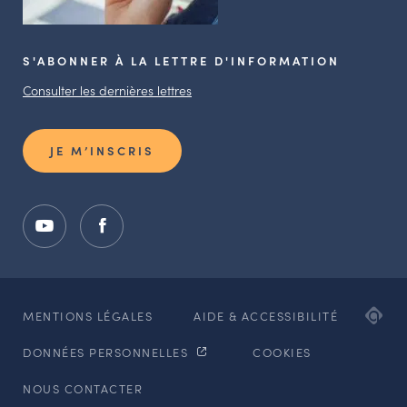
S'ABONNER À LA LETTRE D'INFORMATION
Consulter les dernières lettres
JE M’INSCRIS
ADI
MENTIONS LÉGALES
AIDE & ACCESSIBILITÉ
AG
DONNÉES PERSONNELLES
COOKIES
WE
ET
NOUS CONTACTER
MO