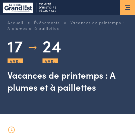
ESPACE MEMBRE
>
>
Accueil
Événements
Vacances de printemps :
Actus
A plumes et à paillettes
17
24
ACTUALITÉS DU MOMENT
RETOUR SUR LES DERNIÈRES
AVR.
AVR.
NEWSLETTERS
INSCRIPTION À LA NEWSLETTER
Vacances de printemps : A
plumes et à paillettes
Nous connaître
LES MISSIONS DU CHR
L’ÉQUIPE DU CHR
LE CONSEIL DES ASSOCIATIONS
LE CONSEIL SCIENTIFIQUE