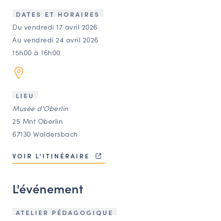
LES ACTIONS PHARES
DATES ET HORAIRES
CONTACT
Du vendredi 17 avril 2026
Au vendredi 24 avril 2026
Agenda
15h00 à 16h00
Annuaire
LIEU
Ressources
Musée d'Oberlin
25 Mnt Oberlin
67130 Waldersbach
OFFRES D’EMPLOI ET DE STAGE
BOURSE D’ÉCHANGE
VOIR L'ITINÉRAIRE
OUTILS EN LIGNE
CARTES DES NAUDIN
L'événement
Espace acteurs
ATELIER PÉDAGOGIQUE