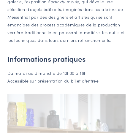
galerie, l’exposition
Sortir du moule,
qui dévoile une
NAVIGATION FILTRÉE « ACTEURS »
sélection d’objets édifiants, imaginés dans les ateliers de
Meisenthal par des designers et artistes qui se sont
émancipés des process académiques de la production
PORTAIL CULTURE
verrière traditionnelle en poussant la matière, les outils et
les techniques dans leurs derniers retranchements.
Comité d'Histoire Régionale
Service Inventaire et Patrimoines de la Région Grand Est
Informations pratiques
VOUS ÊTES…
Du mardi au dimanche de 13h30 à 18h
Amateurs d’histoire et de patrimoine
Accessible sur présentation du billet d’entrée
Responsables de structures
Étudiants & chercheurs