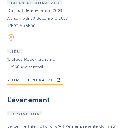
LES ACTIONS PHARES
DATES ET HORAIRES
Du jeudi 16 novembre 2023
CONTACT
Au samedi 30 décembre 2023
Agenda
13h30 à 18h00
Annuaire
LIEU
1, place Robert Schuman
Ressources
57960 Meisenthal
VOIR L'ITINÉRAIRE
OFFRES D’EMPLOI ET DE STAGE
BOURSE D’ÉCHANGE
L'événement
OUTILS EN LIGNE
CARTES DES NAUDIN
EXPOSITION
Espace acteurs
Le Centre International d’Art Verrier présente dans sa