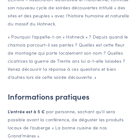
son nouveau cycle de soirées découvertes intitulé « des
NAVIGATION FILTRÉE « ACTEURS »
sites et des peuples » avec l’histoire humaine et naturelle
du massif du Hohneck.
PORTAIL CULTURE
« Pourquoi l’appelle-t-on « Hohneck » ? Depuis quand le
Comité d'Histoire Régionale
chamois parcourt-il ses pentes ? Quelles est cette fleur
Service Inventaire et Patrimoines de la Région Grand Est
de montagne qui porte localement son nom ? Quelles
cicatrices la guerre de Trente ans lui a-t-elle laissées ?
Venez découvrir la réponse à ces questions et bien
VOUS ÊTES…
d’autres lors de cette soirée découverte. »
Amateurs d’histoire et de patrimoine
Responsables de structures
Informations pratiques
Étudiants & chercheurs
L’entrée est à 5 €
par personne, sachant qu’il sera
possible avant la conférence, de déguster les produits
locaux de l’auberge « La bonne cuisine de nos
Grand’mères ».