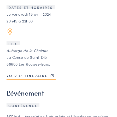
LES ACTIONS PHARES
DATES ET HORAIRES
CONTACT
Le vendredi 19 avril 2024
20h45 à 22h00
Agenda
Annuaire
LIEU
Auberge de la Cholotte
Ressources
La Cense de Saint-Dié
88600 Les Rouges-Eaux
OFFRES D’EMPLOI ET DE STAGE
VOIR L'ITINÉRAIRE
BOURSE D’ÉCHANGE
OUTILS EN LIGNE
L'événement
CARTES DES NAUDIN
Espace acteurs
CONFÉRENCE
BERIAN – Association Naturaliste et Historienne, continue