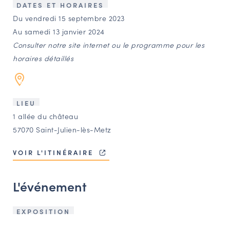
LES ACTIONS PHARES
DATES ET HORAIRES
Du vendredi 15 septembre 2023
CONTACT
Au samedi 13 janvier 2024
Agenda
Consulter notre site internet ou le programme pour les
horaires détaillés
Annuaire
LIEU
Ressources
1 allée du château
57070 Saint-Julien-lès-Metz
OFFRES D’EMPLOI ET DE STAGE
VOIR L'ITINÉRAIRE
BOURSE D’ÉCHANGE
OUTILS EN LIGNE
L'événement
CARTES DES NAUDIN
Espace acteurs
EXPOSITION