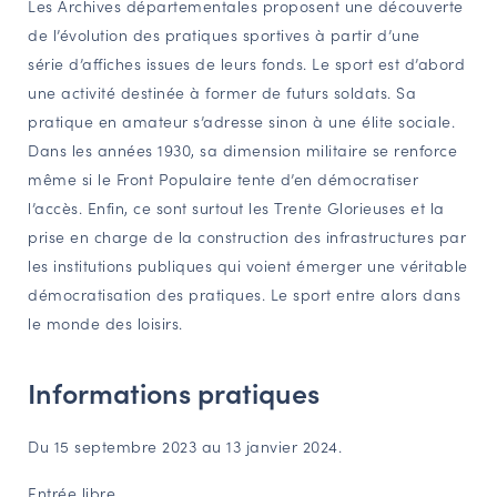
Les Archives départementales proposent une découverte
NAVIGATION FILTRÉE « ACTEURS »
de l’évolution des pratiques sportives à partir d’une
série d’affiches issues de leurs fonds. Le sport est d’abord
une activité destinée à former de futurs soldats. Sa
PORTAIL CULTURE
pratique en amateur s’adresse sinon à une élite sociale.
Dans les années 1930, sa dimension militaire se renforce
Comité d'Histoire Régionale
même si le Front Populaire tente d’en démocratiser
Service Inventaire et Patrimoines de la Région Grand Est
l’accès. Enfin, ce sont surtout les Trente Glorieuses et la
prise en charge de la construction des infrastructures par
les institutions publiques qui voient émerger une véritable
VOUS ÊTES…
démocratisation des pratiques. Le sport entre alors dans
Amateurs d’histoire et de patrimoine
le monde des loisirs.
Responsables de structures
Étudiants & chercheurs
Informations pratiques
Du 15 septembre 2023 au 13 janvier 2024.
Entrée libre.