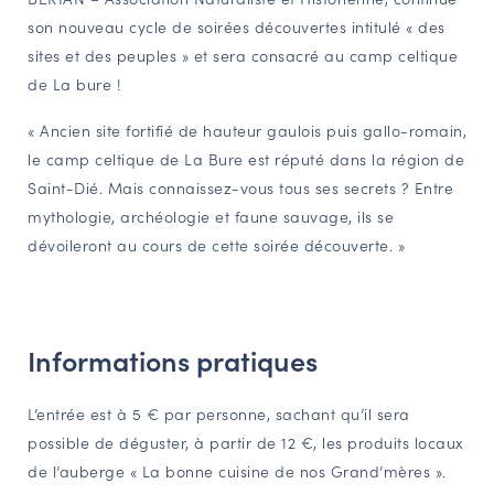
son nouveau cycle de soirées découvertes intitulé « des
NAVIGATION FILTRÉE « ACTEURS »
sites et des peuples » et sera consacré au camp celtique
de La bure !
PORTAIL CULTURE
« Ancien site fortifié de hauteur gaulois puis gallo-romain,
Comité d'Histoire Régionale
le camp celtique de La Bure est réputé dans la région de
Service Inventaire et Patrimoines de la Région Grand Est
Saint-Dié. Mais connaissez-vous tous ses secrets ? Entre
mythologie, archéologie et faune sauvage, ils se
dévoileront au cours de cette soirée découverte. »
VOUS ÊTES…
Amateurs d’histoire et de patrimoine
Responsables de structures
Informations pratiques
Étudiants & chercheurs
L’entrée est à 5 € par personne, sachant qu’il sera
possible de déguster, à partir de 12 €, les produits locaux
de l’auberge « La bonne cuisine de nos Grand’mères ».