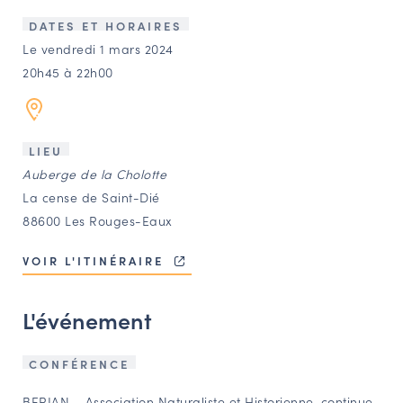
LES ACTIONS PHARES
DATES ET HORAIRES
CONTACT
Le vendredi 1 mars 2024
20h45 à 22h00
Agenda
Annuaire
LIEU
Auberge de la Cholotte
Ressources
La cense de Saint-Dié
88600 Les Rouges-Eaux
OFFRES D’EMPLOI ET DE STAGE
VOIR L'ITINÉRAIRE
BOURSE D’ÉCHANGE
OUTILS EN LIGNE
L'événement
CARTES DES NAUDIN
Espace acteurs
CONFÉRENCE
BERIAN – Association Naturaliste et Historienne, continue