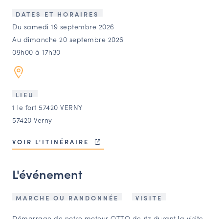
LES ACTIONS PHARES
DATES ET HORAIRES
CONTACT
Du samedi 19 septembre 2026
Au dimanche 20 septembre 2026
Agenda
09h00 à 17h30
Annuaire
LIEU
Ressources
1 le fort 57420 VERNY
57420 Verny
OFFRES D’EMPLOI ET DE STAGE
VOIR L'ITINÉRAIRE
BOURSE D’ÉCHANGE
OUTILS EN LIGNE
L'événement
CARTES DES NAUDIN
Espace acteurs
MARCHE OU RANDONNÉE
VISITE
Démarrage de notre moteur OTTO deutz durant la visite