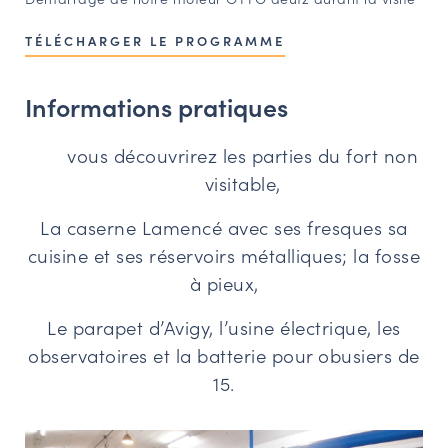
NAVIGATION FILTRÉE « ACTEURS »
TÉLÉCHARGER LE PROGRAMME
Informations pratiques
PORTAIL CULTURE
Comité d'Histoire Régionale
vous découvrirez les parties du fort non
Service Inventaire et Patrimoines de la Région Grand Est
visitable,
La caserne Lamencé avec ses fresques sa
VOUS ÊTES…
cuisine et ses réservoirs métalliques; la fosse
Amateurs d’histoire et de patrimoine
à pieux,
Responsables de structures
Le parapet d’Avigy, l’usine électrique, les
Étudiants & chercheurs
observatoires et la batterie pour obusiers de
15.