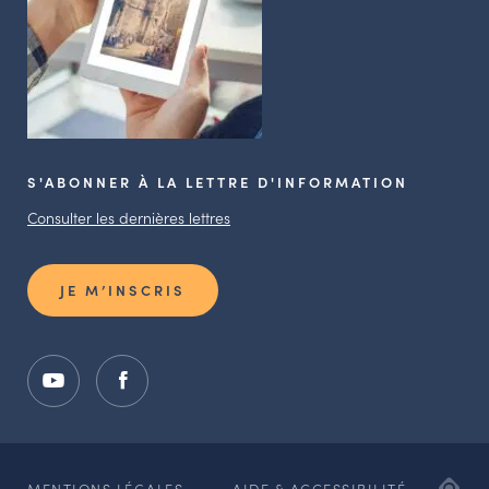
S'ABONNER À LA LETTRE D'INFORMATION
Consulter les dernières lettres
JE M’INSCRIS
ADI
MENTIONS LÉGALES
AIDE & ACCESSIBILITÉ