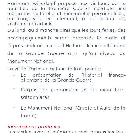
Hartmannswillerkopf propose aux visiteurs de ce
haut-lieu de la Première Guerre mondiale une
NAVIGATION FILTRÉE « ACTEURS »
médiation culturelle et mémorielle personnalisée
,
en français et en allemand
, à destination des
visiteurs individuels.
Du lundi au dimanche ainsi que les jours fériés, des
PORTAIL CULTURE
accompagnements seront proposés le matin et
Comité d'Histoire Régionale
l‘après-midi au sein de l’Historial franco-allemand
Service Inventaire et Patrimoines de la Région Grand Est
de la Grande Guerre ainsi qu’au niveau du
Monument National.
La visite s’articule autour de trois points :
VOUS ÊTES…
La présentation de l’Historial franco-
allemand de la Grande Guerre
Amateurs d’histoire et de patrimoine
L’exposition permanente et les expositions
Responsables de structures
saisonnières
Étudiants & chercheurs
Le Monument National (Crypte et Autel de la
Patrie)
Informations pratiques
Les
visites avec le médiateur sont proposées tous