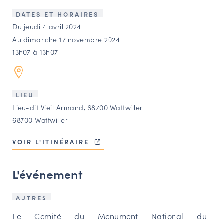
LES ACTIONS PHARES
DATES ET HORAIRES
CONTACT
Du jeudi 4 avril 2024
Au dimanche 17 novembre 2024
Agenda
13h07 à 13h07
Annuaire
LIEU
Ressources
Lieu-dit Vieil Armand, 68700 Wattwiller
68700 Wattwiller
OFFRES D’EMPLOI ET DE STAGE
VOIR L'ITINÉRAIRE
BOURSE D’ÉCHANGE
OUTILS EN LIGNE
L'événement
CARTES DES NAUDIN
Espace acteurs
AUTRES
Le Comité du Monument National du