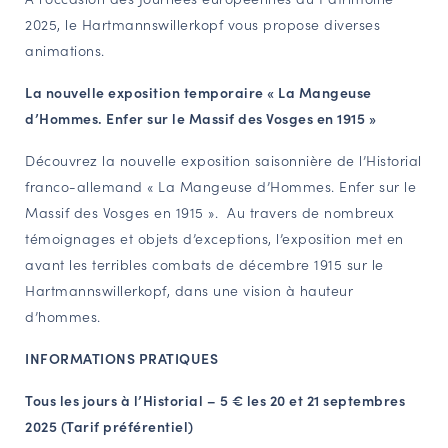
2025, le Hartmannswillerkopf vous propose diverses
NAVIGATION FILTRÉE « ACTEURS »
animations.
La nouvelle exposition temporaire « La Mangeuse
PORTAIL CULTURE
d’Hommes. Enfer sur le Massif des Vosges en 1915 »
Comité d'Histoire Régionale
Découvrez la nouvelle exposition saisonnière de l’Historial
Service Inventaire et Patrimoines de la Région Grand Est
franco-allemand « La Mangeuse d’Hommes. Enfer sur le
Massif des Vosges en 1915 ». Au travers de nombreux
témoignages et objets d’exceptions, l’exposition met en
VOUS ÊTES…
avant les terribles combats de décembre 1915 sur le
Amateurs d’histoire et de patrimoine
Hartmannswillerkopf, dans une vision à hauteur
Responsables de structures
d’hommes.
Étudiants & chercheurs
INFORMATIONS PRATIQUES
Tous les jours à l’Historial – 5 € les 20 et 21 septembres
2025 (Tarif préférentiel)