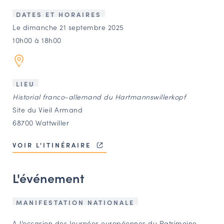
LES ACTIONS PHARES
DATES ET HORAIRES
CONTACT
Le dimanche 21 septembre 2025
10h00 à 18h00
Agenda
Annuaire
LIEU
Historial franco-allemand du Hartmannswillerkopf
Ressources
Site du Vieil Armand
68700 Wattwiller
OFFRES D’EMPLOI ET DE STAGE
VOIR L'ITINÉRAIRE
BOURSE D’ÉCHANGE
OUTILS EN LIGNE
L'événement
CARTES DES NAUDIN
Espace acteurs
MANIFESTATION NATIONALE
A l’occasion des Journées européennes du Patrimoine