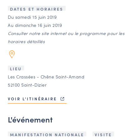
LES ACTIONS PHARES
DATES ET HORAIRES
CONTACT
Du samedi 15 juin 2019
Au dimanche 16 juin 2019
Agenda
Consulter notre site internet ou le programme pour les
horaires détaillés
Annuaire
Ressources
LIEU
Les Crassées - Chêne Saint-Amand
52100 Saint-Dizier
OFFRES D’EMPLOI ET DE STAGE
BOURSE D’ÉCHANGE
VOIR L'ITINÉRAIRE
OUTILS EN LIGNE
CARTES DES NAUDIN
L'événement
Espace acteurs
MANIFESTATION NATIONALE
VISITE