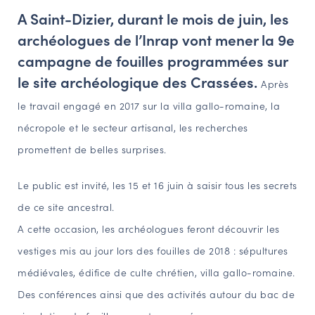
A Saint-Dizier, durant le mois de juin, les
NAVIGATION FILTRÉE « ACTEURS »
archéologues de l’Inrap vont mener la 9e
campagne de fouilles programmées sur
PORTAIL CULTURE
le site archéologique des Crassées.
Après
Comité d'Histoire Régionale
le travail engagé en 2017 sur la villa gallo-romaine, la
Service Inventaire et Patrimoines de la Région Grand Est
nécropole et le secteur artisanal, les recherches
promettent de belles surprises.
VOUS ÊTES…
Le public est invité, les 15 et 16 juin à saisir tous les secrets
Amateurs d’histoire et de patrimoine
de ce site ancestral.
Responsables de structures
A cette occasion, les archéologues feront découvrir les
Étudiants & chercheurs
vestiges mis au jour lors des fouilles de 2018 : sépultures
médiévales, édifice de culte chrétien, villa gallo-romaine.
Des conférences ainsi que des activités autour du bac de