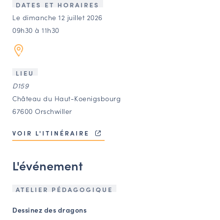
LES ACTIONS PHARES
DATES ET HORAIRES
Le dimanche 12 juillet 2026
CONTACT
09h30 à 11h30
Agenda
Annuaire
LIEU
D159
Château du Haut-Koenigsbourg
Ressources
67600 Orschwiller
VOIR L'ITINÉRAIRE
OFFRES D’EMPLOI ET DE STAGE
BOURSE D’ÉCHANGE
L'événement
OUTILS EN LIGNE
CARTES DES NAUDIN
ATELIER PÉDAGOGIQUE
Espace acteurs
Dessinez des dragons