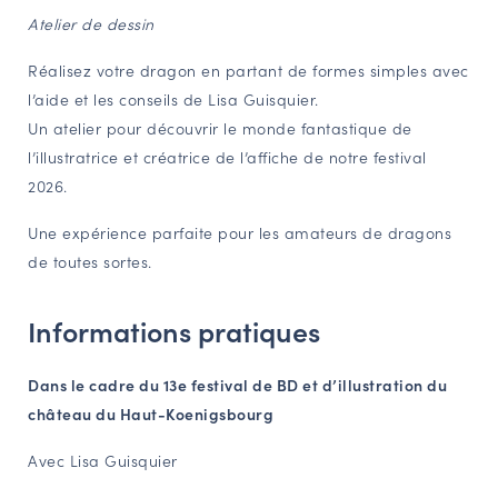
Atelier de dessin
NAVIGATION FILTRÉE « ACTEURS »
Réalisez votre dragon en partant de formes simples avec
l’aide et les conseils de Lisa Guisquier.
PORTAIL CULTURE
Un atelier pour découvrir le monde fantastique de
Comité d'Histoire Régionale
l’illustratrice et créatrice de l’affiche de notre festival
Service Inventaire et Patrimoines de la Région Grand Est
2026.
Une expérience parfaite pour les amateurs de dragons
de toutes sortes.
VOUS ÊTES…
Amateurs d’histoire et de patrimoine
Informations pratiques
Responsables de structures
Étudiants & chercheurs
Dans le cadre du 13e festival de BD et d’illustration du
château du Haut-Koenigsbourg
Avec Lisa Guisquier