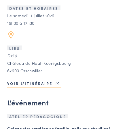
LES ACTIONS PHARES
DATES ET HORAIRES
CONTACT
Le samedi 11 juillet 2026
15h30 à 17h30
Agenda
Annuaire
LIEU
D159
Ressources
Château du Haut-Koenigsbourg
67600 Orschwiller
OFFRES D’EMPLOI ET DE STAGE
VOIR L'ITINÉRAIRE
BOURSE D’ÉCHANGE
OUTILS EN LIGNE
L'événement
CARTES DES NAUDIN
Espace acteurs
ATELIER PÉDAGOGIQUE
Créez votre sorcière en famille, poils aux chevilles !