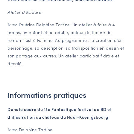
NAVIGATION FILTRÉE « ACTEURS »
Atelier d’écriture
Avec l’autrice Delphine Tartine. Un atelier à faire à 4
PORTAIL CULTURE
mains, un enfant et un adulte, autour du thème du
roman illustré Fulmine. Au programme : la création d’un
Comité d'Histoire Régionale
personnage, sa description, sa transposition en dessin et
Service Inventaire et Patrimoines de la Région Grand Est
son partage aux autres. Un atelier participatif drôle et
décalé.
VOUS ÊTES…
Amateurs d’histoire et de patrimoine
Responsables de structures
Informations pratiques
Étudiants & chercheurs
Dans le cadre du 13e Fantastique festival de BD et
d’illustration du château du Haut-Koenigsbourg
Avec Delphine Tartine