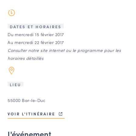
LES ACTIONS PHARES
CONTACT
Agenda
DATES ET HORAIRES
Du mercredi 15 février 2017
Au mercredi 22 février 2017
Annuaire
Consulter notre site internet ou le programme pour les
horaires détaillés
Ressources
OFFRES D’EMPLOI ET DE STAGE
LIEU
BOURSE D’ÉCHANGE
55000 Bar-le-Duc
OUTILS EN LIGNE
CARTES DES NAUDIN
VOIR L'ITINÉRAIRE
Espace acteurs
L'événement