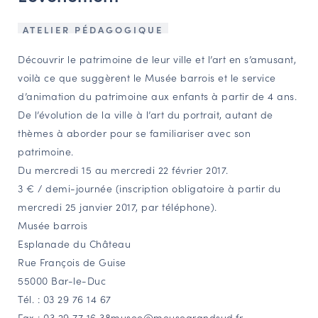
NAVIGATION FILTRÉE « ACTEURS »
ATELIER PÉDAGOGIQUE
Découvrir le patrimoine de leur ville et l’art en s’amusant,
PORTAIL CULTURE
voilà ce que suggèrent le Musée barrois et le service
d’animation du patrimoine aux enfants à partir de 4 ans.
Comité d'Histoire Régionale
De l’évolution de la ville à l’art du portrait, autant de
Service Inventaire et Patrimoines de la Région Grand Est
thèmes à aborder pour se familiariser avec son
patrimoine.
Du mercredi 15 au mercredi 22 février 2017.
VOUS ÊTES…
3 € / demi-journée (inscription obligatoire à partir du
Amateurs d’histoire et de patrimoine
mercredi 25 janvier 2017, par téléphone).
Responsables de structures
Musée barrois
Étudiants & chercheurs
Esplanade du Château
Rue François de Guise
55000 Bar-le-Duc
Tél. : 03 29 76 14 67
Fax : 03 29 77 16 38
musee@meusegrandsud.fr