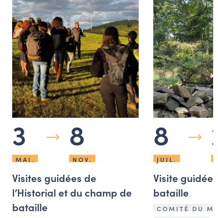
3
8
8
MAI.
NOV.
JUIL.
Visites guidées de
Visite guidée
l’Historial et du champ de
bataille
bataille
COMITÉ DU M