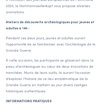
2025, le Hartmannswillerkopf vous propose diverses
NAVIGATION FILTRÉE « ACTEURS »
animations.
Ateliers de découverte archéologiques pour jeunes et
PORTAIL CULTURE
adultes à 14h :
Comité d'Histoire Régionale
Pendant ces deux jours, jeunes et adultes auront
Service Inventaire et Patrimoines de la Région Grand Est
l’opportunité de se familiariser avec l’archéologie de la
Grande Guerre.
VOUS ÊTES…
À cette occasion, les participants se glisseront dans la
Amateurs d’histoire et de patrimoine
peau d’archéologues au cœur de deux évocations de
Responsables de structures
tranchées. Munis de leurs outils, ils auront l’occasion
Étudiants & chercheurs
d’explorer l’histoire de ce lieu emblématique de la
Grande Guerre en mettant au jour divers vestiges
historiques authentiques.
INFORMATIONS PRATIQUES