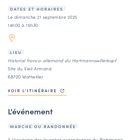
LES ACTIONS PHARES
DATES ET HORAIRES
CONTACT
Le dimanche 21 septembre 2025
14h00 à 15h30
Agenda
Annuaire
LIEU
Historial franco-allemand du Hartmannswillerkopf
Ressources
Site du Vieil Armand
68700 Wattwiller
OFFRES D’EMPLOI ET DE STAGE
VOIR L'ITINÉRAIRE
BOURSE D’ÉCHANGE
OUTILS EN LIGNE
L'événement
CARTES DES NAUDIN
Espace acteurs
MARCHE OU RANDONNÉE
A l’occasion des Journées européennes du Patrimoine