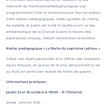
mémoriel du Hartmannswillerkopf propose une
NAVIGATION FILTRÉE « ACTEURS »
programmation riche et immersive pour tous les publics.
Entre ateliers pédagogiques, visites guidées du champ
de bataille, le public est invité à (re)découvrir ce lieu
PORTAIL CULTURE
emblématique de la Grande Guerre à travers des
Comité d'Histoire Régionale
expériences uniques, mêlant transmission et émotion.
Service Inventaire et Patrimoines de la Région Grand Est
Atelier pédagogique « La Malle du capitaine Leblanc »
Grâce aux objets personnels d’un officier des chasseurs
VOUS ÊTES…
alpins français, les jeunes (8-14 ans) découvriront la vie
Amateurs d’histoire et de patrimoine
au front, en particulier durant les hivers de guerre.
Responsables de structures
Étudiants & chercheurs
Informations pratiques :
Jeudis 23 et 30 octobre à 10h30 – À l’Historial
Durée : environ 1h30