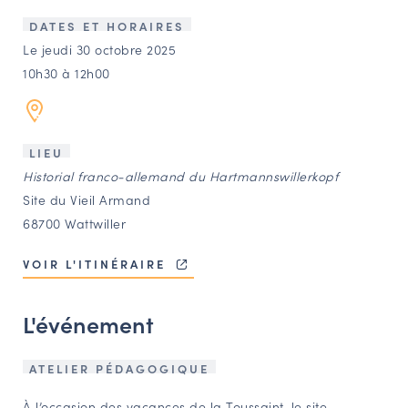
LES ACTIONS PHARES
DATES ET HORAIRES
CONTACT
Le jeudi 30 octobre 2025
10h30 à 12h00
Agenda
Annuaire
LIEU
Historial franco-allemand du Hartmannswillerkopf
Ressources
Site du Vieil Armand
68700 Wattwiller
OFFRES D’EMPLOI ET DE STAGE
VOIR L'ITINÉRAIRE
BOURSE D’ÉCHANGE
OUTILS EN LIGNE
L'événement
CARTES DES NAUDIN
Espace acteurs
ATELIER PÉDAGOGIQUE
À l’occasion des vacances de la Toussaint, le site