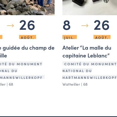
26
8
26
.
AOÛT.
JUIL.
AOÛT.
te guidée du champ de
Atelier “La malle du
lle
capitaine Leblanc”
ITÉ DU MONUMENT
COMITÉ DU MONUMENT
ONAL DU
NATIONAL DU
MANNSWILLERKOPF
HARTMANNSWILLERKOP
ler | 68
Wattwiller | 68