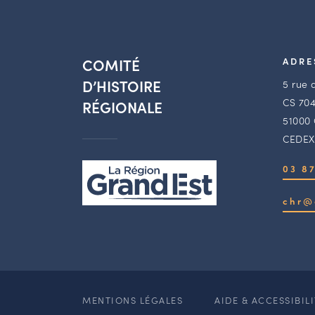
COMITÉ
ADRE
D’HISTOIRE
5 rue 
CS 704
RÉGIONALE
51000
CEDEX
03 87
chr@
MENTIONS LÉGALES
AIDE & ACCESSIBIL