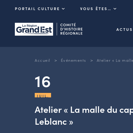
PORTAIL CULTURE
VOUS ÊTES…
ACTUS
>
>
Accueil
Événements
Atelier « La mall
16
JUIL.
Atelier « La malle du ca
Leblanc »