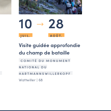
10
28
JUIL.
AOÛT.
Visite guidée approfondie
du champ de bataille
COMITÉ DU MONUMENT
NATIONAL DU
F
HARTMANNSWILLERKOPF
Wattwiller | 68