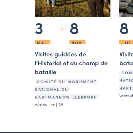
3
8
8
MAI.
NOV.
JUIL
Visites guidées de
Visi
l’Historial et du champ de
batai
bataille
COM
NATI
COMITÉ DU MONUMENT
HART
NATIONAL DU
Wattwil
HARTMANNSWILLERKOPF
Wattwiller | 68