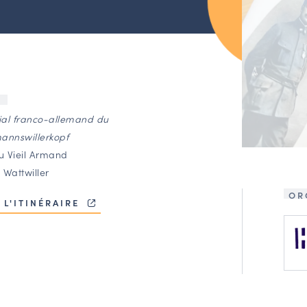
U
rial franco-allemand du
annswillerkopf
du Vieil Armand
 Wattwiller
OR
 L'ITINÉRAIRE