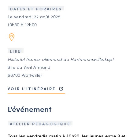
LES ACTIONS PHARES
DATES ET HORAIRES
CONTACT
Le vendredi 22 août 2025
10h30 à 12h00
Agenda
Annuaire
LIEU
Historial franco-allemand du Hartmannswillerkopf
Ressources
Site du Vieil Armand
68700 Wattwiller
OFFRES D’EMPLOI ET DE STAGE
VOIR L'ITINÉRAIRE
BOURSE D’ÉCHANGE
OUTILS EN LIGNE
L'événement
CARTES DES NAUDIN
Espace acteurs
ATELIER PÉDAGOGIQUE
Tous les vendredis matin à 10h30, les jeunes entre 8 et