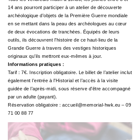
14 ans pourront participer à un atelier de découverte
NAVIGATION FILTRÉE « ACTEURS »
archéologique d’objets de la Première Guerre mondiale
en se mettant dans la peau des archéologues au cœur
de deux évocations de tranchées. Équipés de leurs
PORTAIL CULTURE
outils, ils découvrent l’histoire de ce haut-lieu de la
Comité d'Histoire Régionale
Grande Guerre à travers des vestiges historiques
Service Inventaire et Patrimoines de la Région Grand Est
originaux qu’ils mettront eux-mêmes à jour.
Informations pratiques :
Tarif : 7€. Inscription obligatoire. Le billet de l’atelier inclut
VOUS ÊTES…
également l’entrée à l’Historial et l’accès à la visite
Amateurs d’histoire et de patrimoine
guidée de l’après-midi, sous réserve d’être accompagné
Responsables de structures
par un adulte (payant).
Étudiants & chercheurs
Réservation obligatoire : accueil@memorial-hwk.eu – 09
71 00 88 77