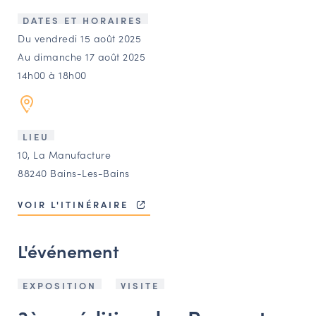
LES ACTIONS PHARES
DATES ET HORAIRES
CONTACT
Du vendredi 15 août 2025
Au dimanche 17 août 2025
Agenda
14h00 à 18h00
Annuaire
LIEU
Ressources
10, La Manufacture
88240 Bains-Les-Bains
OFFRES D’EMPLOI ET DE STAGE
VOIR L'ITINÉRAIRE
BOURSE D’ÉCHANGE
OUTILS EN LIGNE
L'événement
CARTES DES NAUDIN
Espace acteurs
EXPOSITION
VISITE