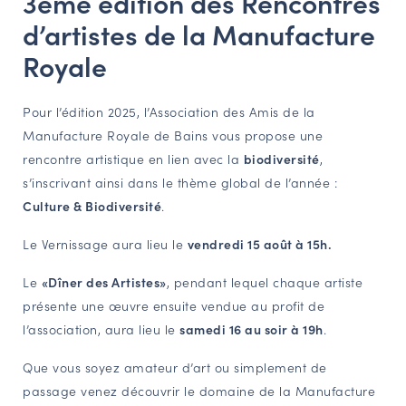
3ème édition des Rencontres
d’artistes de la Manufacture
NAVIGATION FILTRÉE « ACTEURS »
Royale
PORTAIL CULTURE
Pour l’édition 2025, l’Association des Amis de la
Comité d'Histoire Régionale
Manufacture Royale de Bains vous propose une
Service Inventaire et Patrimoines de la Région Grand Est
rencontre artistique en lien avec la
biodiversité
,
s’inscrivant ainsi dans le thème global de l’année :
Culture & Biodiversité
.
VOUS ÊTES…
Le Vernissage aura lieu le
vendredi 15 août à 15h.
Amateurs d’histoire et de patrimoine
Responsables de structures
Le
«Dîner des Artistes»
, pendant lequel chaque artiste
Étudiants & chercheurs
présente une œuvre ensuite vendue au profit de
l’association, aura lieu le
samedi 16 au soir à 19h
.
Que vous soyez amateur d’art ou simplement de
passage venez découvrir le domaine de la Manufacture