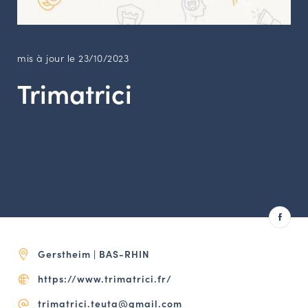
LES ACTIONS PHARES
CONTACT
Agenda
mis à jour le 23/10/2023
Trimatrici
Annuaire
Ressources
OFFRES D’EMPLOI ET DE STAGE
BOURSE D’ÉCHANGE
OUTILS EN LIGNE
CARTES DES NAUDIN
Gerstheim | BAS-RHIN
Espace acteurs
https://www.trimatrici.fr/
trimatrici.teuta@gmail.com