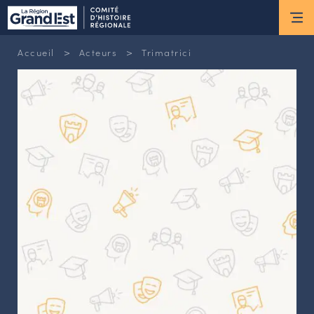
ESPACE MEMBRE
>
>
Accueil
Acteurs
Trimatrici
Actus
ACTUALITÉS DU MOMENT
RETOUR SUR LES DERNIÈRES
NEWSLETTERS
INSCRIPTION À LA NEWSLETTER
Nous connaître
LES MISSIONS DU CHR
L’ÉQUIPE DU CHR
LE CONSEIL DES ASSOCIATIONS
LE CONSEIL SCIENTIFIQUE