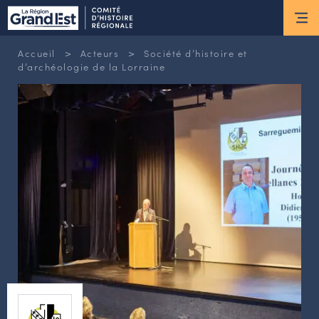
ESPACE MEMBRE
>
>
Accueil
Acteurs
Société d’histoire et
Actus
d’archéologie de la Lorraine
ACTUALITÉS DU MOMENT
RETOUR SUR LES DERNIÈRES
NEWSLETTERS
INSCRIPTION À LA NEWSLETTER
Nous connaître
LES MISSIONS DU CHR
L’ÉQUIPE DU CHR
LE CONSEIL DES ASSOCIATIONS
LE CONSEIL SCIENTIFIQUE