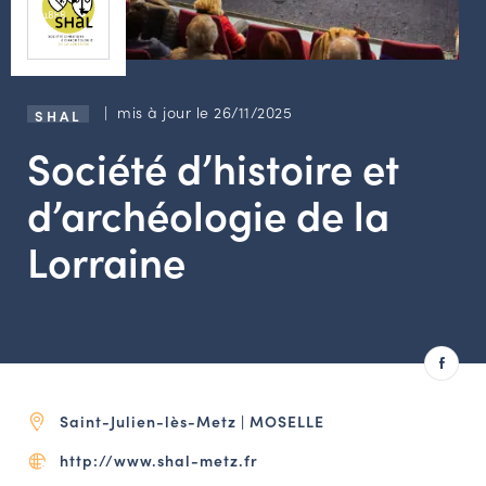
LES ACTIONS PHARES
CONTACT
Agenda
| mis à jour le 26/11/2025
SHAL
Société d’histoire et
Annuaire
d’archéologie de la
Ressources
Lorraine
OFFRES D’EMPLOI ET DE STAGE
BOURSE D’ÉCHANGE
OUTILS EN LIGNE
CARTES DES NAUDIN
Saint-Julien-lès-Metz | MOSELLE
Espace acteurs
http://www.shal-metz.fr