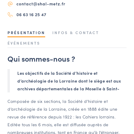
contact@shal-metz.fr
NAVIGATION FILTRÉE « ACTEURS »
06 63 16 25 47
PORTAIL CULTURE
PRÉSENTATION
INFOS & CONTACT
Comité d'Histoire Régionale
ÉVÉNEMENTS
Service Inventaire et Patrimoines de la Région Grand Est
Qui sommes-nous ?
VOUS ÊTES…
Les objectifs de la Société d’histoire et
d’archéologie de la Lorraine dont le siège est aux
Amateurs d’histoire et de patrimoine
archives départementales de la Moselle à Saint-
Responsables de structures
Étudiants & chercheurs
Composée de six sections, la Société d’histoire et
d’archéologie de la Lorraine, créée en 1888 édite une
revue de référence depuis 1922 : les Cahiers lorrains.
Editée tous les 6 mois, elle est diffusée auprès de
nombreuses institutions, tant en France qu’à l’étranger,