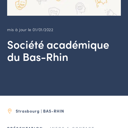
LES ACTIONS PHARES
CONTACT
Agenda
mis à jour le 01/01/2022
Société académique
Annuaire
du Bas-Rhin
Ressources
OFFRES D’EMPLOI ET DE STAGE
BOURSE D’ÉCHANGE
OUTILS EN LIGNE
CARTES DES NAUDIN
Strasbourg | BAS-RHIN
Espace acteurs