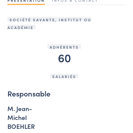
PRÉSENTATION
INFOS & CONTACT
NAVIGATION FILTRÉE « ACTEURS »
SOCIÉTÉ SAVANTE, INSTITUT OU
ACADÉMIE
PORTAIL CULTURE
Comité d'Histoire Régionale
ADHÉRENTS
Service Inventaire et Patrimoines de la Région Grand Est
60
VOUS ÊTES…
SALARIÉS
Amateurs d’histoire et de patrimoine
Responsables de structures
Responsable
Étudiants & chercheurs
M. Jean-
Michel
BOEHLER